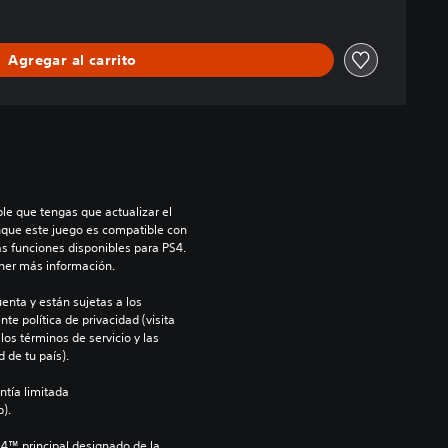
Agregar al carrito
le que tengas que actualizar el 
nque este juego es compatible con 
as funciones disponibles para PS4. 
ner más información.
enta y están sujetas a los 
te política de privacidad (visita 
os términos de servicio y las 
 de tu país).
ntía limitada 
).
S4™ principal designado de la 