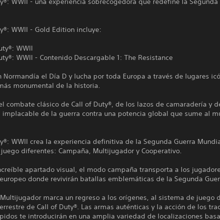
uty®: WWII - una experiencia sobrecogedora que redefine la Segunda
ty®: WWII - Gold Edition incluye:
Duty®: WWII
Duty®: WWII - Contenido Descargable 1: The Resistance
n Normandía el Día D y lucha por toda Europa a través de lugares ic
 más monumental de la historia.
el combate clásico de Call of Duty®, de los lazos de camaradería y d
a implacable de la guerra contra una potencia global que sume al m
ty®: WWII crea la experiencia definitiva de la Segunda Guerra Mundia
juego diferentes: Campaña, Multijugador y Cooperativo.
ncreíble apartado visual, el modo campaña transporta a los jugadore
 europeo donde revivirán batallas emblemáticas de la Segunda Guer
Multijugador marca un regreso a los orígenes, al sistema de juego 
rrestre de Call of Duty®. Las armas auténticas y la acción de los tra
ápidos te introducirán en una amplia variedad de localizaciones bas