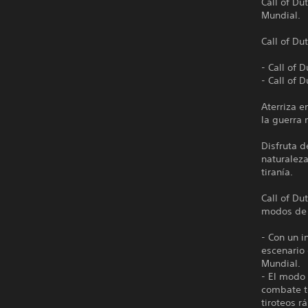
Call of D
Mundial.
Call of Du
- Call of 
- Call of 
Aterriza e
la guerra
Disfruta d
naturalez
tiranía.
Call of Du
modos de 
- Con un i
escenario
Mundial.
- El modo 
combate te
tiroteos r