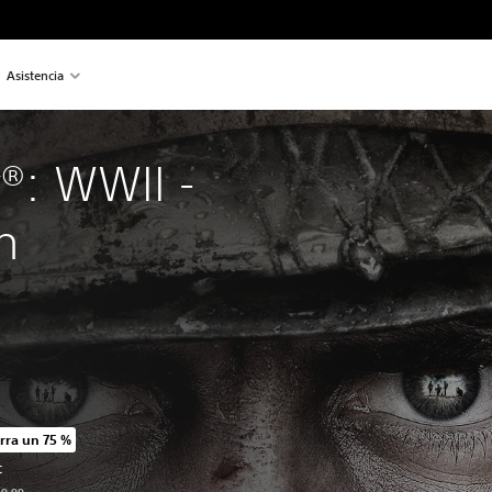
Asistencia
y®: WWII - 
n
rra un 75 %
io original de US$59.99
C