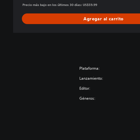
d
Precio más bajo en los últimos 30 días: US$59.99
i
t
Agregar al carrito
i
o
n
Plataforma:
Lanzamiento:
Editor:
Géneros: