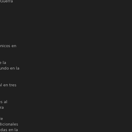
 Guerra
ónicos en
e la
undo en la
l en tres
s al
ra
de
dicionales
adas en la