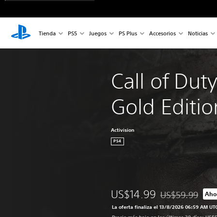
Tienda
PS5
Juegos
PS Plus
Accesorios
Noticias
Call of Dut
Gold Editio
Activision
PS4
US$14.99
US$59.99
Aho
Rebajado del prec
La oferta finaliza el 13/8/2026 06:59 AM UT