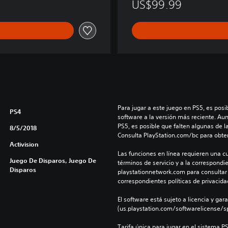
US$99.99
ó
n
D
i
g
i
t
a
l
D
Para jugar a este juego en PS5, es posib
e
PS4
software a la versión más reciente. Au
l
PS5, es posible que falten algunas de l
8/5/2018
u
Consulta PlayStation.com/bc para obte
x
Activision
e
Las funciones en línea requieren una cu
Juego De Disparos, Juego De
términos de servicio y a la correspondien
Disparos
playstationnetwork.com para consultar l
correspondientes políticas de privacidad
El software está sujeto a licencia y gara
(us.playstation.com/softwarelicense/sp
Tarifa única para jugar en el sistema P