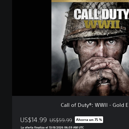
a
l
l
o
f
D
u
t
y
®
:
W
W
I
I
-
G
Call of Duty®: WWII - Gold E
o
l
US$14.99
d
US$59.99
Ahorra un 75 %
Rebajado del precio original de US$59.99
E
La oferta finaliza el 13/8/2026 06:59 AM UTC