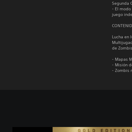
Segunda G
- El modo 
juego ind
CONTENID
Lucha en 
Multijugad
de Zombis
- Mapas M
- Misión d
- Zombis 
C