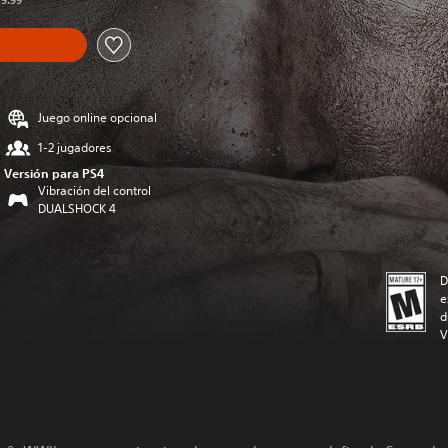
59.99
Juego online opcional
1-2 jugadores
Versión para PS4
Vibración del control
DUALSHOCK 4
D
e
d
V