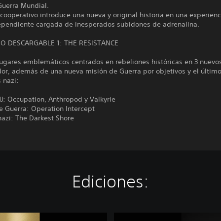
uerra Mundial.
cooperativo introduce una nueva y original historia en una experien
ependiente cargada de inesperados subidones de adrenalina.
O DESCARGABLE 1: THE RESISTANCE
lugares emblemáticos centrados en rebeliones históricas en 3 nuev
or, además de una nueva misión de Guerra por objetivos y el último
 nazi:
J: Occupation, Anthropod y Valkyrie
e Guerra: Operation Intercept
nazi: The Darkest Shore
Ediciones:
C