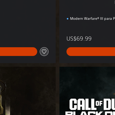
ó
n
Modern Warfare® III para 
9
US$69.99
B
O
6
M
u
l
t
i
g