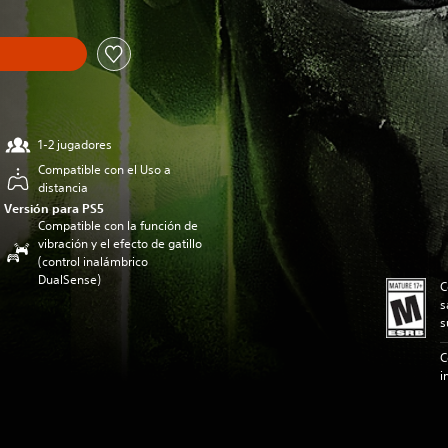
1-2 jugadores
Compatible con el Uso a
distancia
Versión para PS5
Compatible con la función de
vibración y el efecto de gatillo
(control inalámbrico
DualSense)
C
s
s
C
i