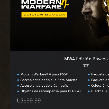
i
ó
n
B
ó
v
e
d
a
MW4 Edición Bóveda
PS5
Modern Warfare® 4 para PS5®
Paquete de
Acceso anticipado a la Beta Abierta
Paquete de
Acceso anticipado a Campaña
Colección 
Objetos de recompensa para BO7/WZ
Blackcell 
US$99.99