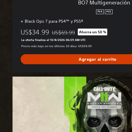
BO7 Multigeneración
PS4
PS5
Black Ops 7 para PS4™ y PS5®
US$34.99
US$69.99
Ahorra un 50 %
Rebajado del precio original de US$69.9
La oferta finaliza el 13/8/2026 06:59 AM UTC
Precio más bajo en los últimos 30 días: US$69.99
Agregar al carrito
M
W
I
I
M
u
l
t
i