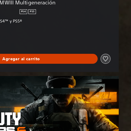
MWIII Multigeneración
PS4
PS5
PS4™ y PS5®
Agregar al carrito