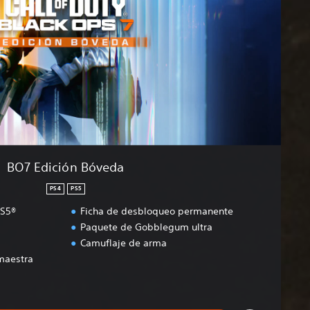
BO7 Edición Bóveda
PS4
PS5
PS5®
Ficha de desbloqueo permanente
Paquete de Gobblegum ultra
Camuflaje de arma
maestra