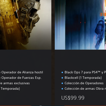
i
ó
n
B
ó
v
e
d
a
 Operador de Alianza hostil
Black Ops 7 para PS4™ y 
 Operador de Fuerzas Esp.
Blackcell (1 Temporada)
de armas exclusivas
Colección de Operadores
(1 Temporada)
Colección de armas Obra 
US$99.99