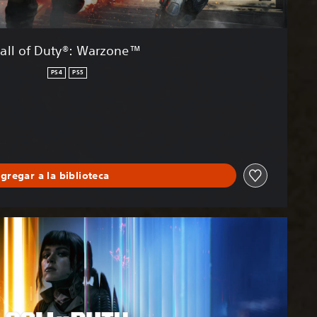
all of Duty®: Warzone™
PS4
PS5
gregar a la biblioteca