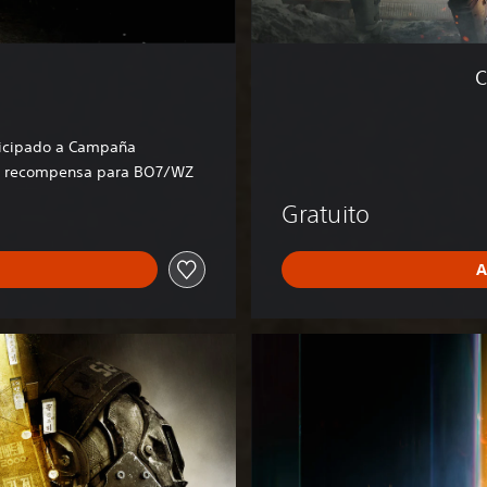
z
o
n
C
e
™
icipado a Campaña
e recompensa para BO7/WZ
Gratuito
A
B
O
7
E
d
i
c