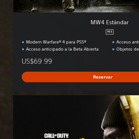
MW4 Estándar
PS5
Modern Warfare® 4 para PS5®
Acceso ant
Acceso anticipado a la Beta Abierta
Objetos d
US$69.99
Reservar
M
W
4
E
d
i
c