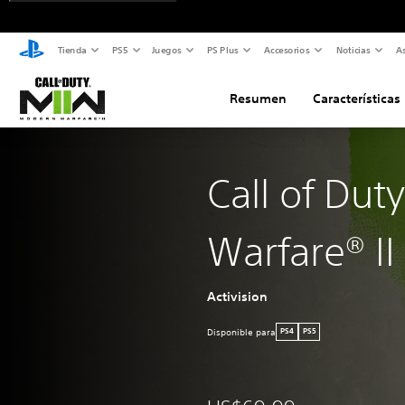
Tienda
PS5
Juegos
PS Plus
Accesorios
Noticias
As
Resumen
Características
Call of Dut
Warfare® II
Activision
Disponible para
PS4
PS5