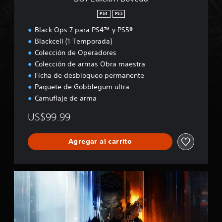
e
d
PS4
PS5
a
Black Ops 7 para PS4™ y PS5®
Blackcell (1 Temporada)
Colección de Operadores
Colección de armas Obra maestra
Ficha de desbloqueo permanente
Paquete de Gobblegum ultra
Camuflaje de arma
US$99.99
Agregar al carrito
B
O
7
M
u