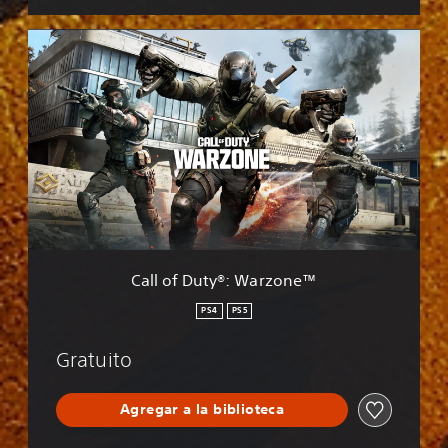
C
a
l
l
o
f
D
u
t
y
®
:
W
Call of Duty®: Warzone™
a
r
PS4
PS5
z
o
Gratuito
n
e
™
Agregar a la biblioteca