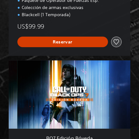
Paquete de Operador de Fuerzas Esp.
Colección de armas exclusivas
Blackcell (1 Temporada)
US$99.99
Reservar
B
O
7
E
d
i
c
i
ó
n
B
ó
v
BO7 Edición Bóveda