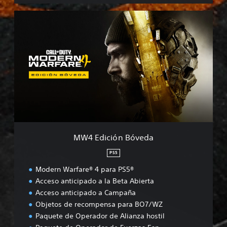
M
W
4
E
d
i
c
i
ó
n
B
ó
v
MW4 Edición Bóveda
e
d
PS5
a
Modern Warfare® 4 para PS5®
Acceso anticipado a la Beta Abierta
Acceso anticipado a Campaña
Objetos de recompensa para BO7/WZ
Paquete de Operador de Alianza hostil