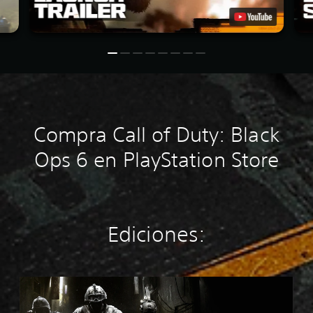
Compra Call of Duty: Black
Ops 6 en PlayStation Store
Ediciones:
M
W
4