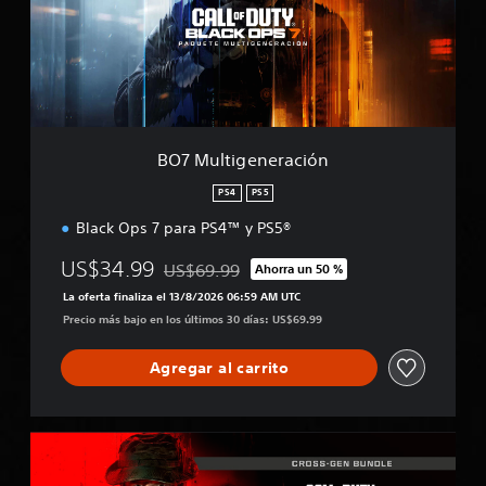
l
t
i
g
e
n
e
r
BO7 Multigeneración
a
c
PS4
PS5
i
Black Ops 7 para PS4™ y PS5®
ó
n
US$34.99
US$69.99
Ahorra un 50 %
Rebajado del precio original de US$69.99
La oferta finaliza el 13/8/2026 06:59 AM UTC
Precio más bajo en los últimos 30 días: US$69.99
Agregar al carrito
M
W
I