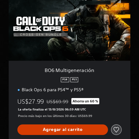
O
6
M
u
l
t
i
g
e
n
e
r
BO6 Multigeneración
a
c
PS4
PS5
i
Black Ops 6 para PS4™ y PS5®
ó
n
US$27.99
US$69.99
Ahorra un 60 %
Rebajado del precio original de US$69.99
La oferta finaliza el 13/8/2026 06:59 AM UTC
Precio más bajo en los últimos 30 días: US$69.99
Agregar al carrito