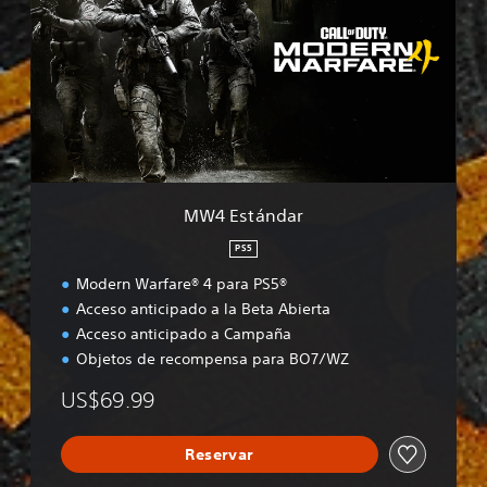
E
s
t
á
n
d
a
r
MW4 Estándar
PS5
Modern Warfare® 4 para PS5®
Acceso anticipado a la Beta Abierta
Acceso anticipado a Campaña
Objetos de recompensa para BO7/WZ
US$69.99
Reservar