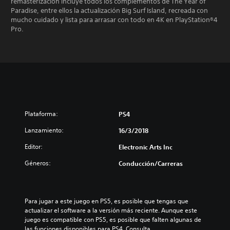
remasterización incluye todos los complementos de The Year of
Paradise, entre ellos la actualización Big Surf Island, recreada con
mucho cuidado y lista para arrasar con todo en 4K en PlayStation®4
Pro.
Plataforma:
PS4
Lanzamiento:
16/3/2018
Editor:
Electronic Arts Inc
Géneros:
Conducción/Carreras
Para jugar a este juego en PS5, es posible que tengas que 
actualizar el software a la versión más reciente. Aunque este 
juego es compatible con PS5, es posible que falten algunas de 
las funciones disponibles para PS4. Consulta 