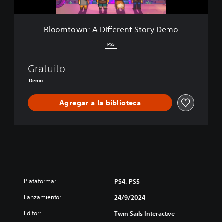
A
D
i
Bloomtown: A Different Story Demo
f
f
PS5
e
r
Gratuito
e
n
Demo
t
S
Agregar a la biblioteca
t
o
r
y
D
e
m
o
Plataforma:
PS4, PS5
Lanzamiento:
24/9/2024
Editor:
Twin Sails Interactive