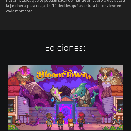
haz amistades que te puedan sacar de más de un apuro o dedícate a
la jardinería para relajarte. Tú decides qué aventura te conviene en
cada momento.
Ediciones:
B
l
o
o
m
t
o
w
n
:
A
D