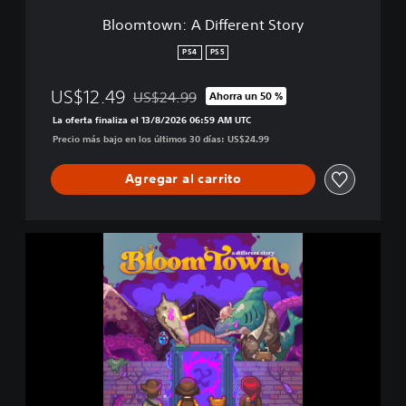
i
Bloomtown: A Different Story
f
f
PS4
PS5
e
r
US$12.49
US$24.99
Ahorra un 50 %
e
Rebajado del precio original de US$24.99
n
La oferta finaliza el 13/8/2026 06:59 AM UTC
t
Precio más bajo en los últimos 30 días: US$24.99
S
t
Agregar al carrito
o
r
y
B
l
o
o
m
t
o
w
n
: