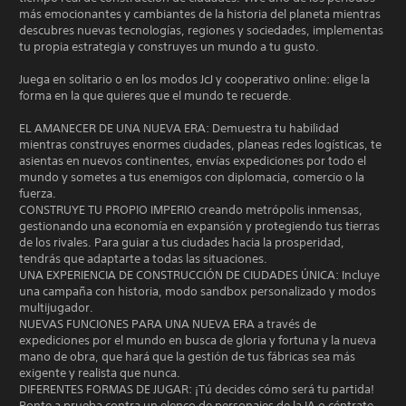
más emocionantes y cambiantes de la historia del planeta mientras
descubres nuevas tecnologías, regiones y sociedades, implementas
tu propia estrategia y construyes un mundo a tu gusto.
Juega en solitario o en los modos JcJ y cooperativo online: elige la
forma en la que quieres que el mundo te recuerde.
EL AMANECER DE UNA NUEVA ERA: Demuestra tu habilidad
mientras construyes enormes ciudades, planeas redes logísticas, te
asientas en nuevos continentes, envías expediciones por todo el
mundo y sometes a tus enemigos con diplomacia, comercio o la
fuerza.
CONSTRUYE TU PROPIO IMPERIO creando metrópolis inmensas,
gestionando una economía en expansión y protegiendo tus tierras
de los rivales. Para guiar a tus ciudades hacia la prosperidad,
tendrás que adaptarte a todas las situaciones.
UNA EXPERIENCIA DE CONSTRUCCIÓN DE CIUDADES ÚNICA: Incluye
una campaña con historia, modo sandbox personalizado y modos
multijugador.
NUEVAS FUNCIONES PARA UNA NUEVA ERA a través de
expediciones por el mundo en busca de gloria y fortuna y la nueva
mano de obra, que hará que la gestión de tus fábricas sea más
exigente y realista que nunca.
DIFERENTES FORMAS DE JUGAR: ¡Tú decides cómo será tu partida!
Ponte a prueba contra un elenco de personajes de la IA o céntrate