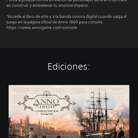
en construir y embellecer tu enorme imperio.
*Accede al libro de arte y a la banda sonora digital cuando salga el
juego en la página oficial de Anno 1800 para consola:
https:\\www.annogame.com\console
Ediciones:
S
t
a
n
d
a
r
d
E