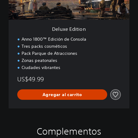
i
t
i
o
n
Deluxe Edition
Anno 1800™ Edición de Consola
Tres packs cosméticos
Pack Parque de Atracciones
Zonas peatonales
Ciudades vibrantes
US$49.99
Agregar al carrito
Complementos