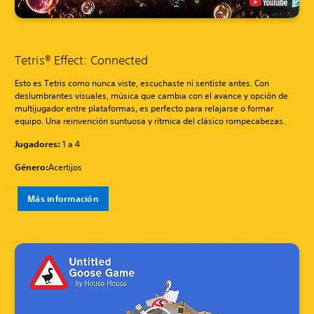
Tetris® Effect: Connected
Esto es Tetris como nunca viste, escuchaste ni sentiste antes. Con
deslumbrantes visuales, música que cambia con el avance y opción de
multijugador entre plataformas, es perfecto para relajarse o formar
equipo. Una reinvención suntuosa y rítmica del clásico rompecabezas.
Jugadores:
1 a 4
Género:
Acertijos
Más información