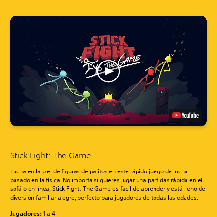
Stick Fight: The Game
Lucha en la piel de figuras de palitos en este rápido juego de lucha
basado en la física. No importa si quieres jugar una partidas rápida en el
sofá o en línea, Stick Fight: The Game es fácil de aprender y está lleno de
diversión familiar alegre, perfecto para jugadores de todas las edades.
Jugadores:
1 a 4