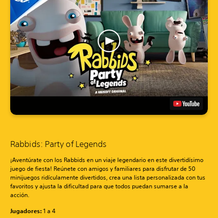
Rabbids: Party of Legends
¡Aventúrate con los Rabbids en un viaje legendario en este divertidísimo
juego de fiesta! Reúnete con amigos y familiares para disfrutar de 50
minijuegos ridículamente divertidos, crea una lista personalizada con tus
favoritos y ajusta la dificultad para que todos puedan sumarse a la
acción.
Jugadores:
1 a 4