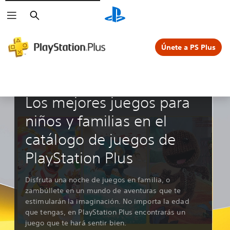
Buscar
Únete a PS Plus
Guías y editoriales
Los mejores juegos para
niños y familias en el
catálogo de juegos de
PlayStation Plus
Disfruta una noche de juegos en familia, o
zambúllete en un mundo de aventuras que te
estimularán la imaginación. No importa la edad
que tengas, en PlayStation Plus encontrarás un
juego que te hará sentir bien.