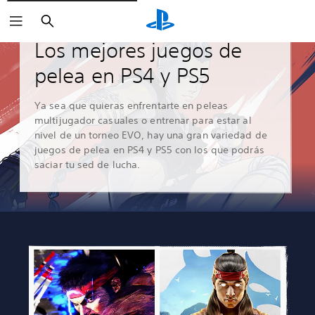
Buscar
Guías y editoriales
Los mejores juegos de
pelea en PS4 y PS5
Ya sea que quieras enfrentarte en peleas
multijugador casuales o entrenar para estar al
nivel de un torneo EVO, hay una gran variedad de
juegos de pelea en PS4 y PS5 con los que podrás
saciar tu sed de lucha.