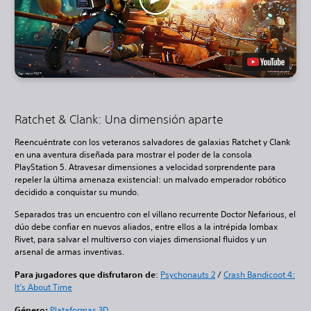
Ratchet & Clank: Una dimensión aparte
Reencuéntrate con los veteranos salvadores de galaxias Ratchet y Clank
en una aventura diseñada para mostrar el poder de la consola
PlayStation 5. Atravesar dimensiones a velocidad sorprendente para
repeler la última amenaza existencial: un malvado emperador robótico
decidido a conquistar su mundo.
Separados tras un encuentro con el villano recurrente Doctor Nefarious, el
dúo debe confiar en nuevos aliados, entre ellos a la intrépida lombax
Rivet, para salvar el multiverso con viajes dimensional fluidos y un
arsenal de armas inventivas.
Para jugadores que disfrutaron de
:
Psychonauts 2
/
Crash Bandicoot 4:
It’s About Time
Género:
Plataformas 3D