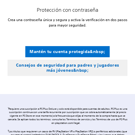
Protección con contraseña
Crea una contraseña única y segura y activa la verificación en dos pasos
para mayor seguridad.
Mantén tu cuenta protegida&nbsp;
Consejos de seguridad para padres y jugadores
más jóvenes&nbsp;
1
Requiere una suscripción a PS Plus Deluxe y solo está disponible para cuentas de adultos. PS Plus es una
suscripción continua con una tarifa recurrente por suscripción que se cobra automáticamente (al precio
vigente en PS Store en ese momento) a la frecuencia que elijas al momento de la compra hasta que se
cancela. Se aplican todos los términos: consulta los Términos de servicio y los Términos de uso de PS Plus
en playstation.com/legal.
2
Los títulos que requieren un casco de RV (PlayStation VR o PlayStation VR2) o periféricos adicionales (que