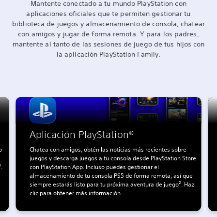
Mantente conectado a tu mundo PlayStation con
aplicaciones oficiales que te permiten gestionar tu
biblioteca de juegos y almacenamiento de consola, chatear
con amigos y jugar de forma remota. Y para los padres,
mantente al tanto de las sesiones de juego de tus hijos con
la aplicación PlayStation Family.
Aplicación PlayStation®
o
Chatea con amigos, obtén las noticias más recientes sobre
juegos y descarga juegos a tu consola desde PlayStation Store
.
con PlayStation App. Incluso puedes gestionar el
almacenamiento de tu consola PS5 de forma remota, así que
siempre estarás listo para tu próxima aventura de juego². Haz
clic para obtener más información.