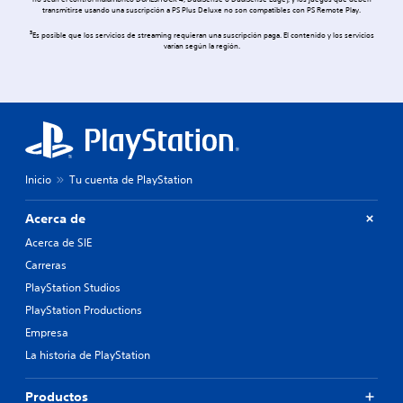
no sean el control inalámbrico DUALSHOCK 4, DualSense o DualSense Edge), y los juegos que deben
transmitirse usando una suscripción a PS Plus Deluxe no son compatibles con PS Remote Play.
3
Es posible que los servicios de streaming requieran una suscripción paga. El contenido y los servicios
varían según la región.
Inicio
Tu cuenta de PlayStation
Acerca de
Acerca de SIE
Carreras
PlayStation Studios
PlayStation Productions
Empresa
La historia de PlayStation
Productos