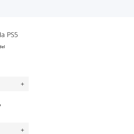
la PS5
del
a