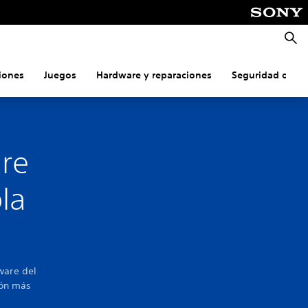
Busca
iones
Juegos
Hardware y reparaciones
Seguridad onlin
are
la
ware del
ión más