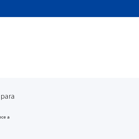
 para
ece a