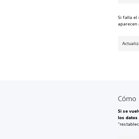
Si falla e
aparecen 
Actuali
Cómo r
Si se vuel
los datos
“restablec