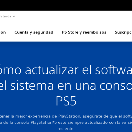
istencia
ion
Cuenta y seguridad
PS Store y reembolsos
Suscripc
mo actualizar el softw
el sistema en una conso
PS5
tener la mejor experiencia de PlayStation, asegúrate de que el soft
a de la consola PlayStation®5 esté siempre actualizado con la vers
reciente.