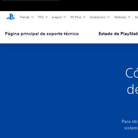
Tienda
PS5
Juegos
PS Plus
Accesorios
Noticias
As
Página principal de soporte técnico
Estado de PlayStat
Có
d
Para ob
sistem