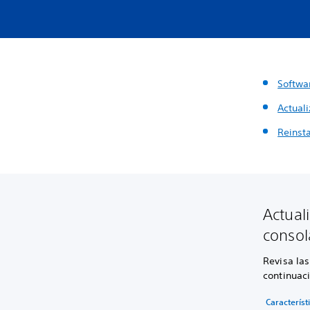
Softwa
Actuali
Reinsta
Actual
consol
Revisa las
continuac
Característ