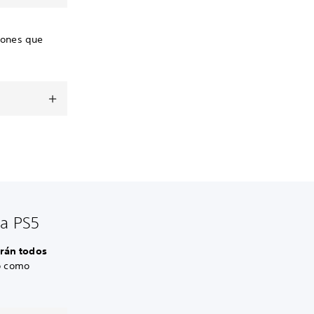
ciones que
la PS5
arán todos
o como