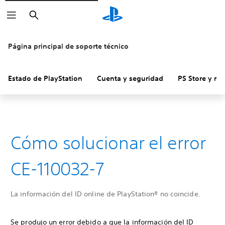
Buscar
Página principal de soporte técnico
Estado de PlayStation
Cuenta y seguridad
PS Store y re
Cómo solucionar el error
CE-110032-7
La información del ID online de PlayStation® no coincide.
Se produjo un error debido a que la información del ID