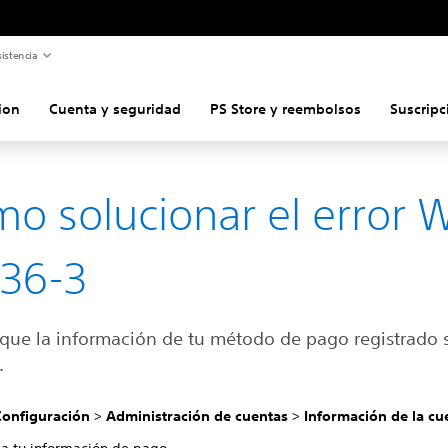
istencia
ion
Cuenta y seguridad
PS Store y reembolsos
Suscripc
o solucionar el error 
36-3
a que la información de tu método de pago registrado 
.
Configuración
>
Administración de cuentas
>
Información de la cu
na tu información de pago.