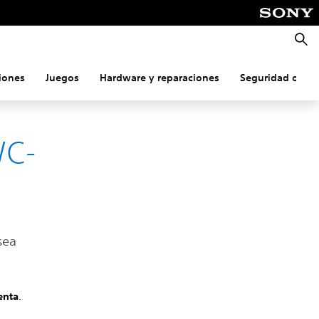
Busca
iones
Juegos
Hardware y reparaciones
Seguridad onlin
WC-
sea
enta
.