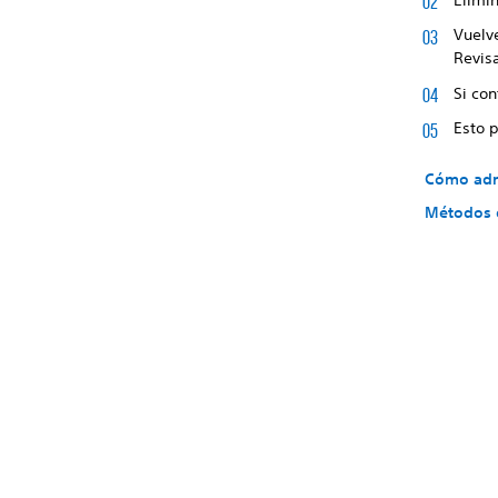
Vuelv
Revis
Si co
Esto 
Cómo admi
Métodos d