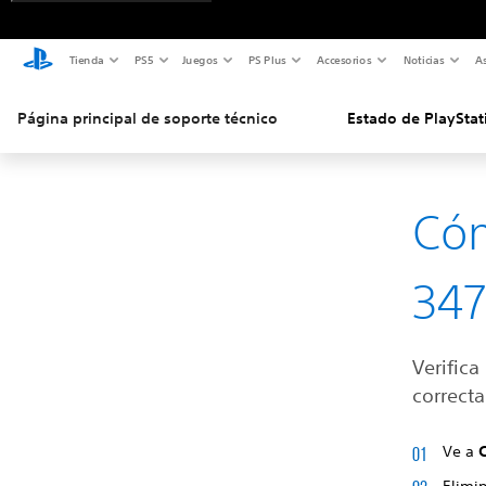
Tienda
PS5
Juegos
PS Plus
Accesorios
Noticias
As
Página principal de soporte técnico
Estado de PlayStat
Cóm
347
Verific
correcta
Ve a
Elimi