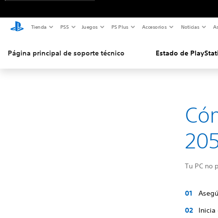
Tienda
PS5
Juegos
PS Plus
Accesorios
Noticias
As
Página principal de soporte técnico
Estado de PlayStat
Cóm
205
Tu PC no p
Asegú
Inicia