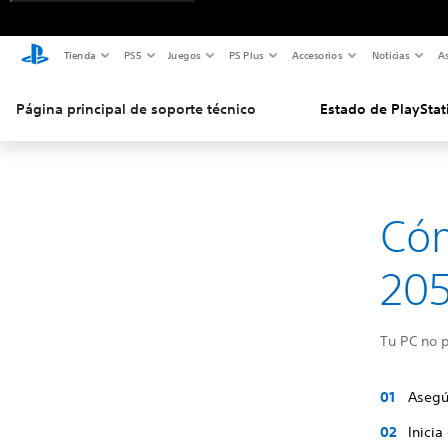
Tienda
PS5
Juegos
PS Plus
Accesorios
Noticias
As
Página principal de soporte técnico
Estado de PlayStat
Cóm
205
Tu PC no p
Asegú
Inicia