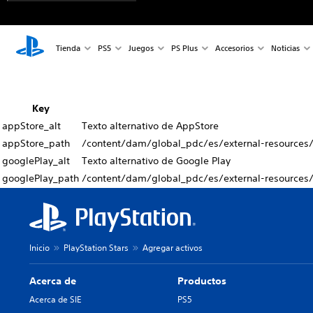
Tienda
PS5
Juegos
PS Plus
Accesorios
Noticias
Key
appStore_alt
Texto alternativo de AppStore
appStore_path
/content/dam/global_pdc/es/external-resources/
googlePlay_alt
Texto alternativo de Google Play
googlePlay_path
/content/dam/global_pdc/es/external-resources/
Inicio
PlayStation Stars
Agregar activos
Acerca de
Productos
Acerca de SIE
PS5