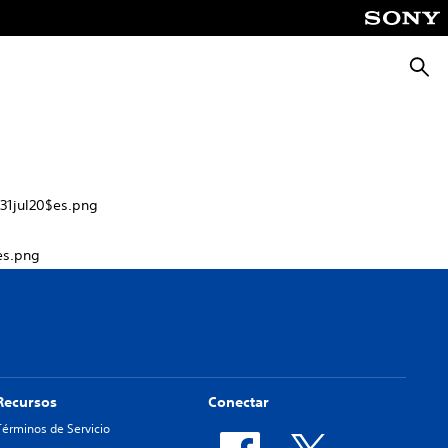
Busca
31jul20$es.png
es.png
Recursos
Conectar
Términos de Servicio