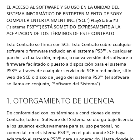
EL ACCESO AL SOFTWARE Y SU USO EN LA UNIDAD DEL
SISTEMA INFORMÁTICO DE ENTRETENIMIENTO DE SONY
COMPUTER ENTERTAINMENT INC. ("SCE") PlayStation®3
("sistema PS3™") ESTÁ SOMETIDO EXPRESAMENTE A LA
ACEPTACION DE LOS TÉRMINOS DE ESTE CONTRATO.
Este Contrato se firma con SCE. Este Contrato cubre cualquier
software o firmware incluido en el sistema PS3™, y cualquier
parche, actualización, mejora, o nueva versión del software o
firmware facilitado o puesto a disposición para el sistema
PS3™ a través de cualquier servicio de SCE o red online, sitio
web de SCE o disco de juego del sistema PS3™ (el software
se llama en conjunto, "Software del Sistema").
1. OTORGAMIENTO DE LICENCIA
De conformidad con los términos y condiciones de este
Contrato, todo el Software del Sistema se otorga bajo licencia
a los usuarios exclusivamente para su uso personal, no
comercial, en el sistema PS3™, en el país donde SCE haya
adaptado el sistema PS3™ para su operación. Hasta donde lo