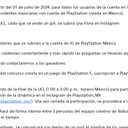
rtir del 01 de junio de 2024, para todos los usuarios de la cuenta e
residentes mexicanos con cuenta de PlayStation creada en México).
 UCL, cada que se anote un gol, se subirá una trivia en Instagram.
 stories que se subirán a la cuenta de IG de PlayStation México
e contesten correctamente y más rápido las preguntas se llevarán a
artido contactaremos a los ganadores.
del concurso consta en un juego de PlayStation 5, suscripción a Play
ido de la final de la UCL (1:00 a 3:00 p.m., horario México) para part
ción de la dinámica en el Instagram de Playstation_MX
playstation_mx/
). Una vez cerrada la participación, se procederá a 
 hará de forma interna entre 3 personas del equipo creativo de Nob
 el tiempo.
nadores, se comunicará por medio de un post el nombre de los gan