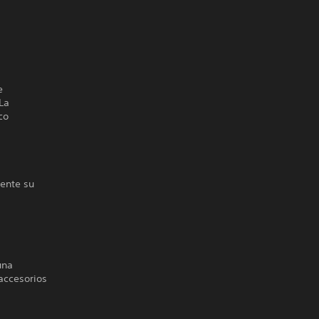
e
La
co
ente su
una
accesorios