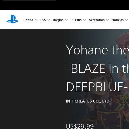
Tienda
PS5
Juegos
PS Plus
Accesorios
Noticias
Yohane the
-BLAZE in t
DEEPBLUE-
INTI CREATES CO., LTD.
US$29.99