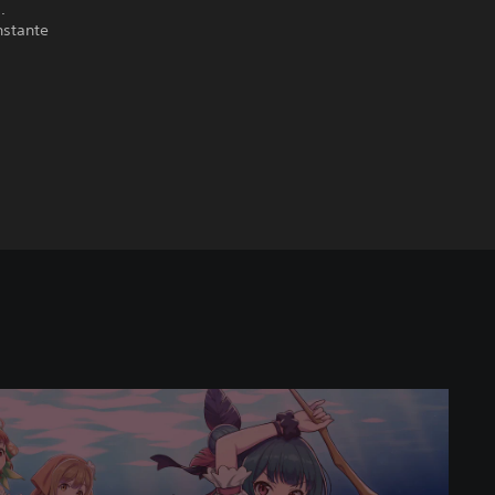
.
nstante