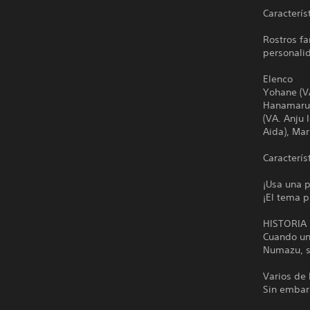
Caracterís
Rostros fa
personali
Elenco
Yohane (VA
Hanamaru (
(VA. Anju 
Aida), Mar
Caracterís
¡Usa una p
¡El tema p
HISTORIA
Cuando un
Numazu, se
Varios de 
Sin embarg