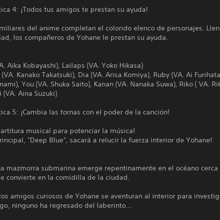
tica 4: ¡Todos tus amigos te prestan su ayuda!
miliares del anime completan el colorido elenco de personajes. Lle
dad, los compañeros de Yohane le prestan su ayuda.
. Aika Kobayashi), Lailaps (VA. Yoko Hikasa)
VA. Kanako Takatsuki), Dia (VA. Arisa Komiya), Ruby (VA. Ai Furihata
Inami), You (VA. Shuka Saito), Kanan (VA. Nanaka Suwa), Riko ( VA. R
i (VA. Aina Suzuki)
tica 5: ¡Cambia las tornas con el poder de la canción!
artitura musical para potenciar la música!
rincipal, "Deep Blue", sacará a relucir la fuerza interior de Yohane!
a mazmorra submarina emerge repentinamente en el océano cerca
 convierte en la comidilla de la ciudad.
los amigos curiosos de Yohane se aventuran al interior para investig
o, ninguno ha regresado del laberinto...