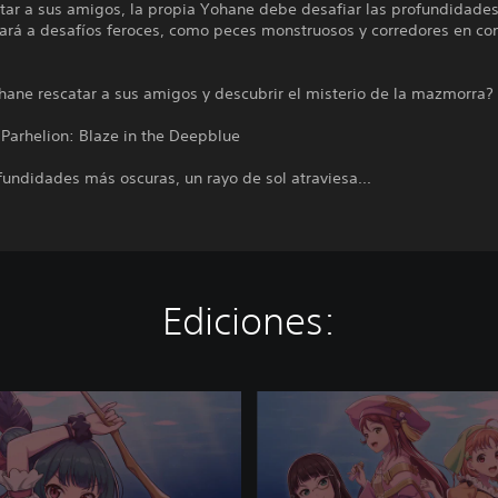
tar a sus amigos, la propia Yohane debe desafiar las profundidades
tará a desafíos feroces, como peces monstruosos y corredores en co
hane rescatar a sus amigos y descubrir el misterio de la mazmorra?
Parhelion: Blaze in the Deepblue
fundidades más oscuras, un rayo de sol atraviesa...
Ediciones:
Y
o
h
a
n