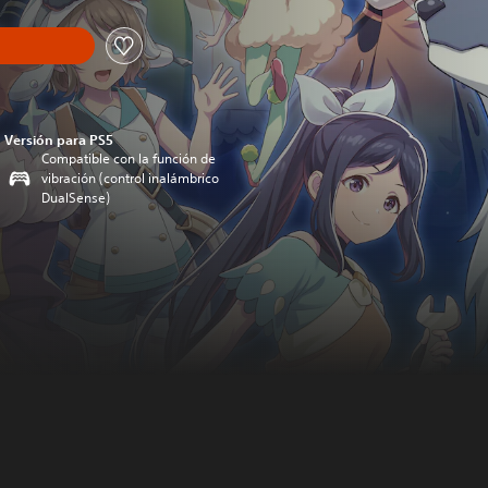
Versión para PS5
Compatible con la función de
vibración (control inalámbrico
DualSense)