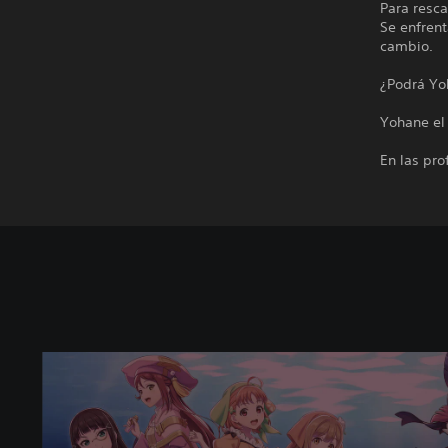
Para resca
Se enfren
cambio.
¿Podrá Yo
Yohane el 
En las pro
Y
o
h
a
n