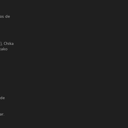
nos de
), Chika
ikako
 de
ar.