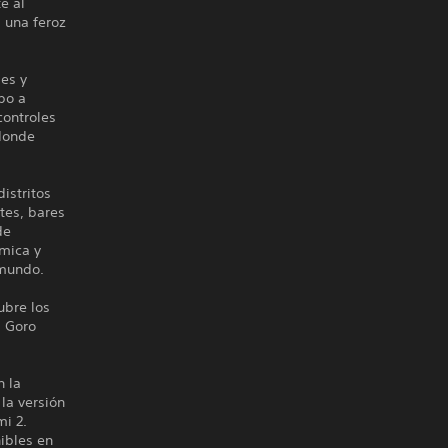
e al
 una feroz
es y
po a
controles
 donde
istritos
tes, bares
de
ómica y
 mundo.
ubre los
a Goro
n la
 la versión
mi 2.
ibles en