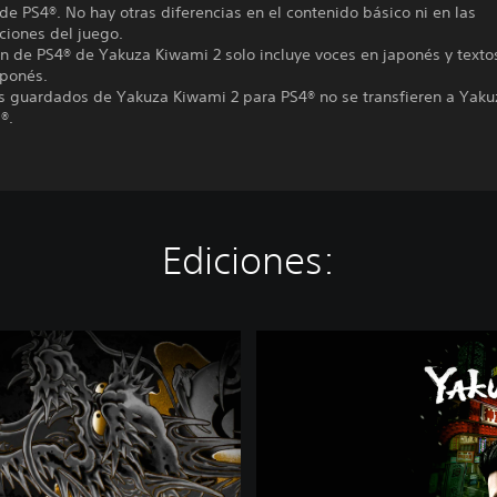
 de PS4®. No hay otras diferencias en el contenido básico ni en las
ciones del juego.
ón de PS4® de Yakuza Kiwami 2 solo incluye voces en japonés y texto
aponés.
os guardados de Yakuza Kiwami 2 para PS4® no se transfieren a Yak
®.
Ediciones:
Y
a
k
u
z
a
K