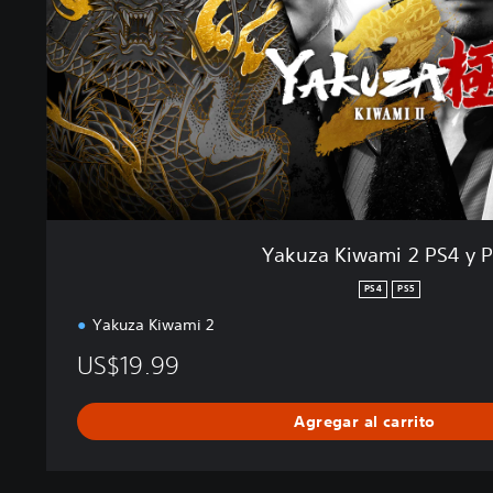
i
w
a
m
i
2
P
S
4
y
P
Yakuza Kiwami 2 PS4 y 
S
5
PS4
PS5
Yakuza Kiwami 2
US$19.99
Agregar al carrito