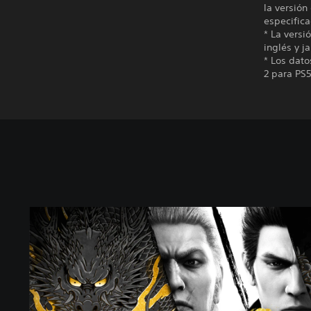
la versión
especifica
* La versi
inglés y j
* Los dat
2 para PS5
Y
a
k
u
z
a
K