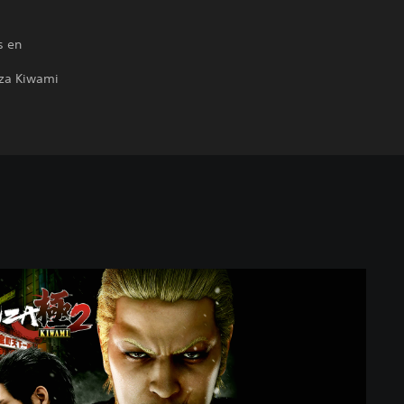
s en
uza Kiwami