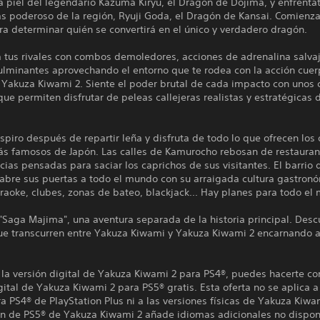
a piel del legendario Kazuma Kiryu, el Dragón de Dojima, y enfréntat
s poderoso de la región, Ryuji Goda, el Dragón de Kansai. Comienza
ra determinar quién se convertirá en el único y verdadero dragón.
 tus rivales con combos demoledores, acciones de adrenalina salvaj
ulminantes aprovechando el entorno que te rodea con la acción cuer
 Yakuza Kiwami 2. Siente el poder brutal de cada impacto con unos 
 que permiten disfrutar de peleas callejeras realistas y estratégicas
spiro después de repartir leña y disfruta de todo lo que ofrecen los d
ás famosos de Japón. Las calles de Kamurocho rebosan de restauran
cias pensadas para saciar los caprichos de sus visitantes. El barrio 
 abre sus puertas a todo el mundo con su arraigada cultura gastron
araoke, clubes, zonas de bateo, blackjack... Hay planes para todo el
 "Saga Majima", una aventura separada de la historia principal. Desc
ue transcurren entre Yakuza Kiwami y Yakuza Kiwami 2 encarnando 
s la versión digital de Yakuza Kiwami 2 para PS4®, puedes hacerte co
gital de Yakuza Kiwami 2 para PS5® gratis. Esta oferta no se aplica a
ra PS4® de PlayStation Plus ni a las versiones físicas de Yakuza Kiwa
ión de PS5® de Yakuza Kiwami 2 añade idiomas adicionales no dispon