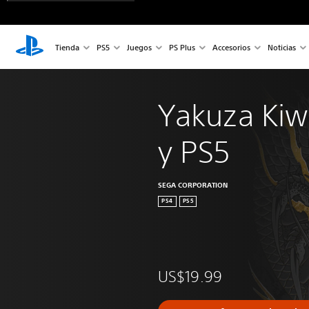
Tienda
PS5
Juegos
PS Plus
Accesorios
Noticias
Yakuza Kiw
y PS5
SEGA CORPORATION
PS4
PS5
US$19.99