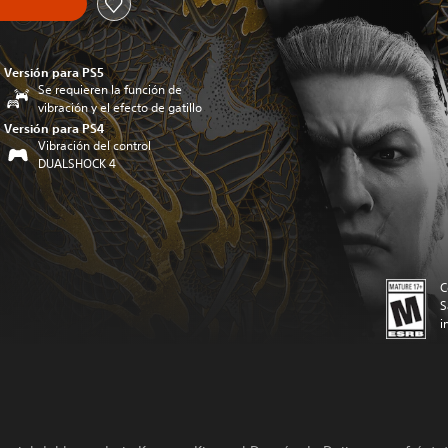
Versión para PS5
Se requieren la función de
vibración y el efecto de gatillo
Versión para PS4
Vibración del control
DUALSHOCK 4
C
S
i