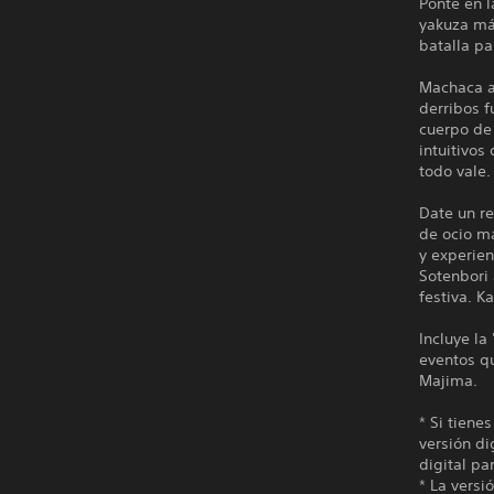
Ponte en l
yakuza má
batalla pa
Machaca a
derribos f
cuerpo de
intuitivos
todo vale.
Date un re
de ocio m
y experien
Sotenbori
festiva. K
Incluye la
eventos q
Majima.
* Si tiene
versión di
digital pa
* La vers