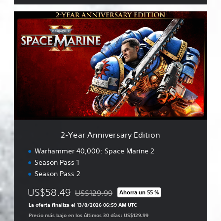
2
-
Y
e
a
r
A
n
n
i
v
e
r
2-Year Anniversary Edition
s
a
Warhammer 40,000: Space Marine 2
r
Season Pass 1
y
Season Pass 2
E
d
US$58.49
US$129.99
Ahorra un 55 %
i
Rebajado del precio original de US$129.99
t
La oferta finaliza el 13/8/2026 06:59 AM UTC
i
Precio más bajo en los últimos 30 días: US$129.99