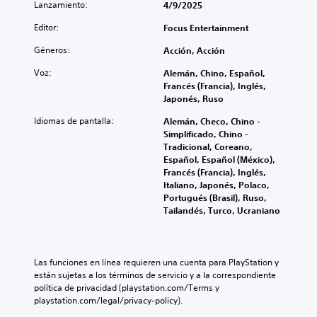
Lanzamiento:
í
4/9/2025
a
t
l
Editor:
Focus Entertainment
t
u
e
l
Géneros:
Acción, Acción
r
o
n
Voz:
Alemán, Chino, Español,
s
a
Francés (Francia), Inglés,
(
t
Japonés, Ruso
b
i
á
Idiomas de pantalla:
Alemán, Checo, Chino -
v
s
Simplificado, Chino -
o
i
Tradicional, Coreano,
p
Español, Español (México),
r
c
Francés (Francia), Inglés,
e
o
Italiano, Japonés, Polaco,
d
s
Portugués (Brasil), Ruso,
e
)
Tailandés, Turco, Ucraniano
f
E
i
l
n
j
i
u
d
Las funciones en línea requieren una cuenta para PlayStation y 
e
o
están sujetas a los términos de servicio y a la correspondiente 
g
.
política de privacidad (playstation.com/Terms y 
o
playstation.com/legal/privacy-policy).
s