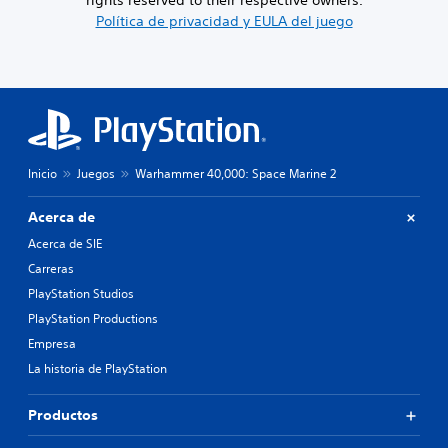
rights reserved to their respective owners.
p
Política de privacidad y EULA del juego
a
r
a
l
a
h
i
s
t
Inicio
Juegos
Warhammer 40,000: Space Marine 2
o
r
Acerca de
i
Acerca de SIE
a
y
Carreras
l
PlayStation Studios
o
s
PlayStation Productions
p
Empresa
e
La historia de PlayStation
r
s
o
Productos
n
a