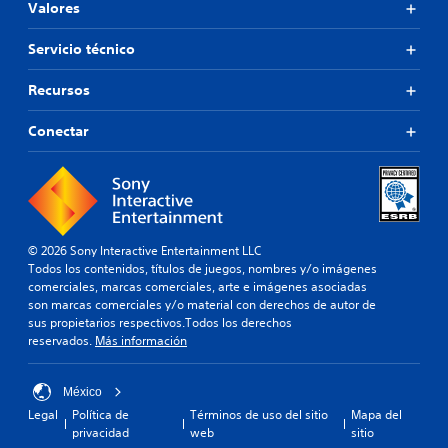
Valores
j
e
s
Servicio técnico
p
r
Recursos
i
n
Conectar
c
i
p
a
l
e
s
© 2026 Sony Interactive Entertainment LLC
.
Todos los contenidos, títulos de juegos, nombres y/o imágenes
comerciales, marcas comerciales, arte e imágenes asociadas
son marcas comerciales y/o material con derechos de autor de
sus propietarios respectivos.Todos los derechos
reservados.
Más información
México
Legal
Política de
Términos de uso del sitio
Mapa del
privacidad
web
sitio