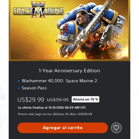
-
e
Y
2
e
a
r
A
n
n
i
v
e
r
1-Year Anniversary Edition
s
a
Warhammer 40,000: Space Marine 2
r
Season Pass
y
E
US$29.99
US$99.99
Ahorra un 70 %
d
Rebajado del precio original de US$99.99
i
La oferta finaliza el 13/8/2026 06:59 AM UTC
t
Precio más bajo en los últimos 30 días: US$90.09
i
o
Agregar al carrito
n