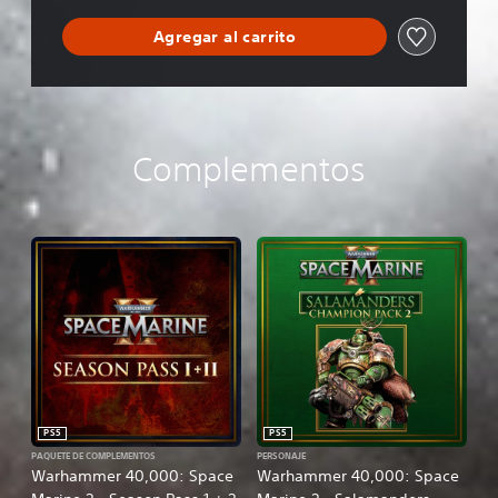
o
n
Agregar al carrito
Complementos
PS5
PS5
PAQUETE DE COMPLEMENTOS
PERSONAJE
Warhammer 40,000: Space
Warhammer 40,000: Space