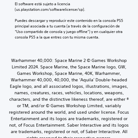
o
El software está sujeto a licencia 
l
(us.playstation.com/softwarelicense/sp).
a
m
Puedes descargar y reproducir este contenido en la consola PS5 
e
principal asociada a tu cuenta (a través de la configuración de 
n
“Uso compartido de consola y juego offline”) y en cualquier otra 
t
consola PS5 a la que entres con tu misma cuenta.
e
i
n
c
Warhammer 40,000: Space Marine 2 © Games Workshop
l
Limited 2024. Space Marine, the Space Marine logo, GW,
u
Games Workshop, Space Marine, 40K, Warhammer,
y
Warhammer 40,000, 40,000, the ‘Aquila' Double-headed
e
s
Eagle logo, and all associated logos, illustrations, images,
u
names, creatures, races, vehicles, locations, weapons,
b
characters, and the distinctive likeness thereof, are either ®
t
or TM, and/or © Games Workshop Limited, variably
í
registered around the world, and used under license. Focus
t
Entertainment and its logos are trademarks, registered or
u
l
not, of Focus Entertainment. Saber Interactive and its logos
o
are trademarks, registered or not, of Saber Interactive. All
s