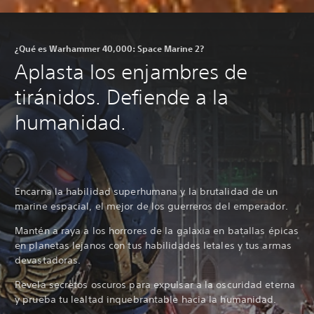
¿Qué es Warhammer 40,000: Space Marine 2?
Aplasta los enjambres de
tiránidos. Defiende a la
humanidad.
Encarna la habilidad superhumana y la brutalidad de un
marine espacial, el mejor de los guerreros del emperador.
Mantén a raya a los horrores de la galaxia en batallas épicas
en planetas lejanos con tus habilidades letales y tus armas
devastadoras.
Revela secretos oscuros para expulsar a la oscuridad eterna
y prueba tu lealtad inquebrantable hacia la humanidad.