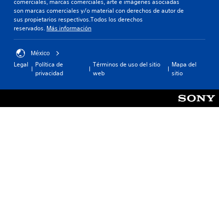
comerciales, marcas comerciales, arte e imágenes asociadas
son marcas comerciales y/o material con derechos de autor de
sus propietarios respectivos.Todos los derechos
reservados.
Más información
México
Legal
Política de
Términos de uso del sitio
Mapa del
privacidad
web
sitio