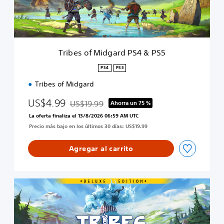
M
i
d
g
a
Tribes of Midgard PS4 & PS5
r
d
PS4
PS5
P
Tribes of Midgard
S
4
US$4.99
US$19.99
&
Ahorra un 75 %
Rebajado del precio original de US$19.99
P
La oferta finaliza el 13/8/2026 06:59 AM UTC
S
Precio más bajo en los últimos 30 días: US$19.99
5
Agregar al carrito
D
i
g
i
t