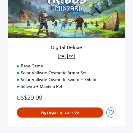
a
l
D
e
l
u
x
e
Digital Deluxe
PS4
PS5
Base Game
Solar Valkyrie Cosmetic Armor Set
Solar Valkyrie Cosmetic Sword + Shield
Sóleyra + Mániklo Pet
US$29.99
Agregar al carrito