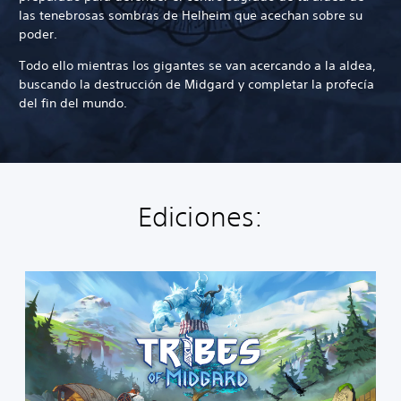
las tenebrosas sombras de Helheim que acechan sobre su
poder.
Todo ello mientras los gigantes se van acercando a la aldea,
buscando la destrucción de Midgard y completar la profecía
del fin del mundo.
Ediciones:
T
r
i
b
e
s
o
f