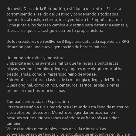
Nemesis, Diosa de la Retribución, está fuera de control. Ella está
corrompiendo el Tejido del Destino y condenando a todos sus
oponentes al castigo eterno, incluyéndote a ti. Empuña tu arma,
lucha junto a los dioses y cambia el destino para detener a Nemesis,
libera a los que ella castigó y escribe tu propia historia.
De los creadores de SpellForce 3 llega una detallada experiencia RPG
de acción para una nueva generación de héroes míticos.
Un mundo de mitos y monstruos
Embárcate en una aventura mítica que te llevará a pintorescas
playas, serenos templos griegos y lugares que ningún mortal ha
pisado jamás, como el misterioso reino de Moirae.
Enfréntate a criaturas clásicas de la mitología griega y del Titan
Quest original, como ictinos, centauros, saritos, arpías, sirenas,
grifones y muchos, muchos más.
Campaña enfocada en Exploración
¡Presta atención a tus alrededores! El mundo está lleno de misterios
y secretos por descubrir. Monstruos legendarios acechan en
bosques ocultos. Nunca sabes cuándo te enfrentarás a un dios
también.
Visite ciudades memorables llenas de vida e intriga. Las
conversaciones que tengas y los artículos que encuentres en tu viaje