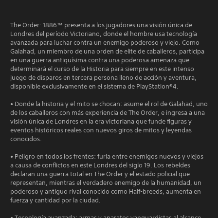
The Order: 1886™ presenta a los jugadores una visión única de
Londres del período Victoriano, donde el hombre usa tecnología
avanzada para luchar contra un enemigo poderoso y viejo. Como
Galahad, un miembro de una orden de elite de caballeros, participa
en una guerra antiquísima contra una poderosa amenaza que
determinará el curso de la Historia para siempre en este intenso
juego de disparos en tercera persona lleno de acción y aventura,
disponible exclusivamente en el sistema de PlayStation®4.
• Donde la historia y el mito se chocan: asume el rol de Galahad, uno
de los caballeros con más experiencia de The Order, e ingresa a una
visión única de Londres en la era victoriana que funde figuras y
eventos históricos reales con nuevos giros de mitos y leyendas
conocidos.
• Peligro en todos los frentes: furia entre enemigos nuevos y viejos
a causa de conflictos en este Londres del siglo 19. Los rebeldes
declaran una guerra total en The Order y el estado policial que
representan, mientras el verdadero enemigo de la humanidad, un
poderoso y antiguo rival conocido como Half-breeds, aumenta en
fuerza y cantidad por la ciudad.
• Tecnología avanzada: armas y aparatos vanguardistas al alcance