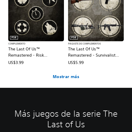
PS4
PS4
COMPLEMENTO
PAQUETE DE COMPLEMENTOS
The Last Of Us™
The Last Of Us™
Remastered - Risk
Remastered - Survivalist
Management Survival Skills
Weapon Bundle
US$3.99
US$5.99
Mostrar más
Más juegos de la serie The
Last of Us