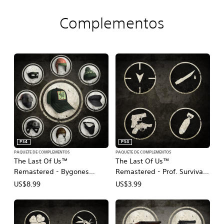
Complementos
PS4
PS4
PAQUETE DE COMPLEMENTOS
PAQUETE DE COMPLEMENTOS
The Last Of Us™
The Last Of Us™
Remastered - Bygones
Remastered - Prof. Survival
Bundle
Skills Bundle
US$8.99
US$3.99