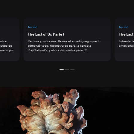
Acción
Acción
The Last of Us Parte I
The Last 
sobre
Perdura y sobrevive. Revive el amado juego que lo
Enfrenta l
 juego de
comenzó todo, reconstruido para la consola
emocionale
lamado por
PlayStation®5, y ahora disponible para PC.