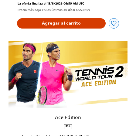
La oferta finaliza el 13/8/2026 06:59 AM UTC
Precio más bajo en los últimos 30 días: US$39.99
Agregar al carrito
A
c
e
E
d
i
t
i
o
n
Ace Edition
PS4