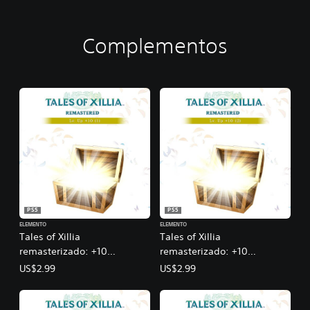
Complementos
PS5
PS5
ELEMENTO
ELEMENTO
Tales of Xillia
Tales of Xillia
remasterizado: +10
remasterizado: +10
aumentos de nivel (1)
aumentos de nivel (2)
US$2.99
US$2.99