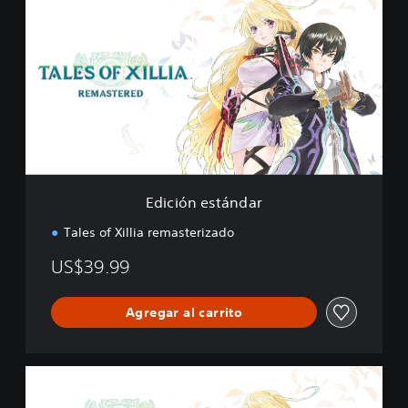
d
i
c
i
ó
n
e
s
t
á
n
d
Edición estándar
a
r
Tales of Xillia remasterizado
US$39.99
Agregar al carrito
E
d