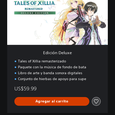
i
c
i
ó
n
D
e
l
u
x
e
Edición Deluxe
Tales of Xillia remasterizado
Paquete con la música de fondo de bata
Libro de arte y banda sonora digitales
Conjunto de hierbas de apoyo para supe
US$59.99
Agregar al carrito