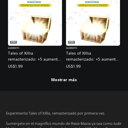
PS5
PS5
ELEMENTO
ELEMENTO
Tales of Xillia
Tales of Xillia
remasterizado: +5 aumentos
remasterizado: +5 aumentos
de nivel (1)
de nivel (2)
US$1.99
US$1.99
Mostrar más
Experimenta Tales of Xillia, remasterizado por primera vez.
Sumérgete en el magnífico mundo de Rieze Maxia ya sea como Jude