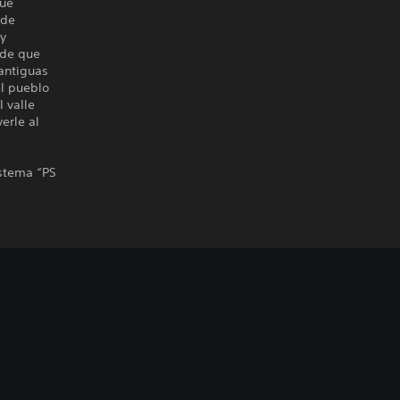
que
 de
 y
sde que
 antiguas
el pueblo
 valle
erle al
istema “PS