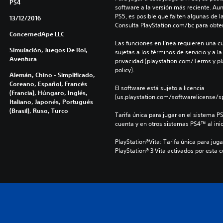
PS4
software a la versión más reciente. Au
PS5, es posible que falten algunas de l
13/12/2016
Consulta PlayStation.com/bc para obte
ConcernedApe LLC
Las funciones en línea requieren una cu
Simulación, Juegos De Rol,
sujetas a los términos de servicio y a la
Aventura
privacidad (playstation.com/Terms y pl
policy).
Alemán, Chino - Simplificado,
Coreano, Español, Francés
El software está sujeto a licencia 
(Francia), Húngaro, Inglés,
(us.playstation.com/softwarelicense/sp
Italiano, Japonés, Portugués
(Brasil), Ruso, Turco
Tarifa única para jugar en el sistema P
cuenta y en otros sistemas PS4™ al inic
PlayStation®Vita: Tarifa única para juga
PlayStation® 3 Vita activados por esta 