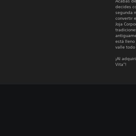
Acabas de 
decides c
segunda m
convertir 
Joja Corpo
tradicione
antiguame
está lleno
valle todo
¡Al adquir
Vita”!