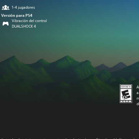
1-4 jugadores
Versión para PS4
Vibración del control
DUALSHOCK 4
A
a
m
d