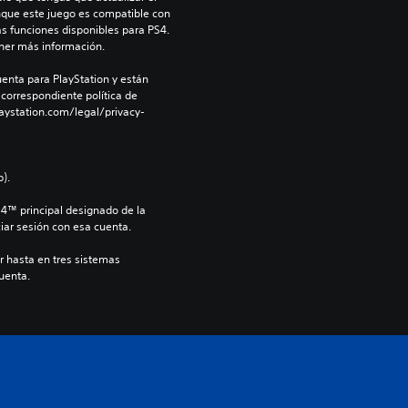
nque este juego es compatible con 
as funciones disponibles para PS4. 
ner más información.
enta para PlayStation y están 
 correspondiente política de 
aystation.com/legal/privacy-
).
S4™ principal designado de la 
iar sesión con esa cuenta.
r hasta en tres sistemas 
cuenta.