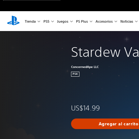
Tienda
PS5
Juegos
PS Plus
Accesorios
Noticias
Stardew Va
ConcernedApe LLC
PS4
US$14.99
Agregar al carrito