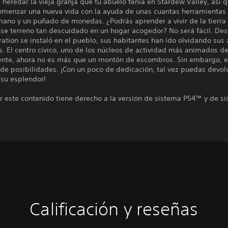
heredar la vieja granja que tu abuelo tenía en Stardew Valley, así 
omenzar una nueva vida con la ayuda de unas cuantas herramientas
ano y un puñado de monedas. ¿Podrás aprender a vivir de la tierra
ese terreno tan descuidado en un hogar acogedor? No será fácil. De
ration se instaló en el pueblo, sus habitantes han ido olvidando sus
s. El centro cívico, uno de los núcleos de actividad más animados d
nte, ahora no es más que un montón de escombros. Sin embargo, el
 de posibilidades. ¡Con un poco de dedicación, tal vez puedas devolv
 su esplendor!
ir este contenido tiene derecho a la versión de sistema PS4™ y de s
Calificación y reseñas