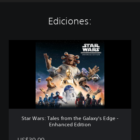
Ediciones:
S
t
a
r
W
a
r
s
:
T
a
l
e
Star Wars: Tales from the Galaxy's Edge -
s
Enhanced Edition
f
r
o
US$39.99