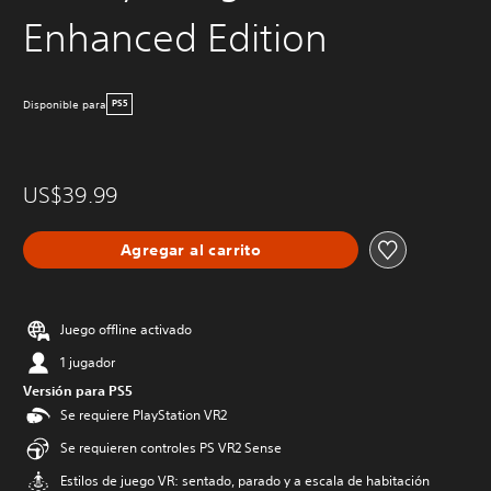
Enhanced Edition
Disponible para
PS5
US$39.99
Agregar al carrito
Juego offline activado
1 jugador
Versión para PS5
Se requiere PlayStation VR2
Se requieren controles PS VR2 Sense
Estilos de juego VR: sentado, parado y a escala de habitación