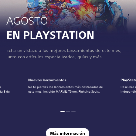
n
h
a
AGOSTO
n
c
e
EN PLAYSTATION
d
E
d
Echa un vistazo a los mejores lanzamientos de este mes,
i
junto con artículos especializados, guías y más.
t
i
o
n
Nuevos lanzamientos
PlayStat
s
No te pierdas los lanzamientos más destacados de
Descubre 
da 5 de
este mes, incluido MARVEL Tōkon: Fighting Souls.
independie
Más información