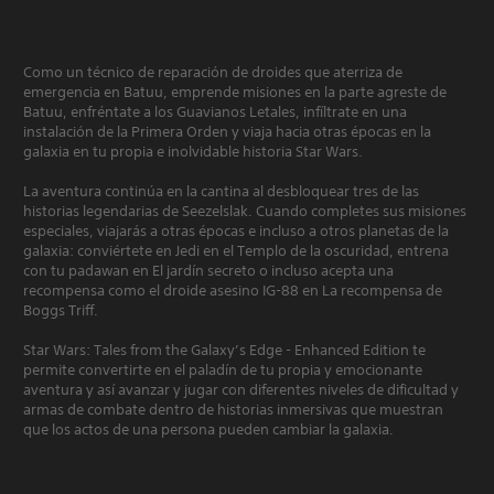
Como un técnico de reparación de droides que aterriza de
emergencia en Batuu, emprende misiones en la parte agreste de
Batuu, enfréntate a los Guavianos Letales, infíltrate en una
instalación de la Primera Orden y viaja hacia otras épocas en la
galaxia en tu propia e inolvidable historia Star Wars.
La aventura continúa en la cantina al desbloquear tres de las
historias legendarias de Seezelslak. Cuando completes sus misiones
especiales, viajarás a otras épocas e incluso a otros planetas de la
galaxia: conviértete en Jedi en el Templo de la oscuridad, entrena
con tu padawan en El jardín secreto o incluso acepta una
recompensa como el droide asesino IG-88 en La recompensa de
Boggs Triff.
Star Wars: Tales from the Galaxy’s Edge - Enhanced Edition te
permite convertirte en el paladín de tu propia y emocionante
aventura y así avanzar y jugar con diferentes niveles de dificultad y
armas de combate dentro de historias inmersivas que muestran
que los actos de una persona pueden cambiar la galaxia.