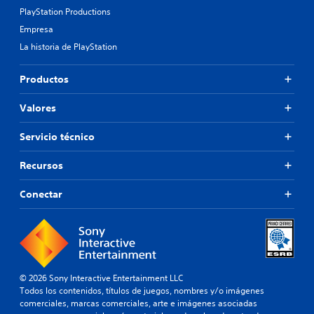
L
l
e
PlayStation Productions
o
d
c
Empresa
s
e
e
p
l
La historia de PlayStation
s
e
g
i
r
a
d
Productos
s
m
a
o
e
d
n
p
Valores
d
a
l
e
j
a
p
Servicio técnico
e
y
u
s
e
l
Recursos
,
n
s
e
c
a
Conectar
n
u
r
e
a
l
m
l
o
i
q
s
g
u
b
o
i
o
s
e
t
© 2026 Sony Interactive Entertainment LLC
,
r
o
Todos los contenidos, títulos de juegos, nombres y/o imágenes
e
m
n
comerciales, marcas comerciales, arte e imágenes asociadas
l
o
e