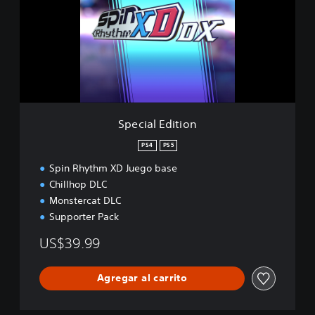
i
a
l
E
d
i
t
i
o
Special Edition
n
PS4
PS5
Spin Rhythm XD Juego base
Chillhop DLC
Monstercat DLC
Supporter Pack
US$39.99
Agregar al carrito