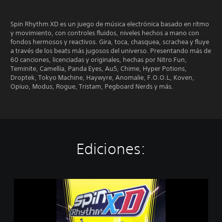
Spin Rhythm XD es un juego de música electrónica basado en ritmo
y movimiento, con controles fluidos, niveles hechos a mano con
fondos hermosos y reactivos. Gira, toca, chasquea, scrachea y fluye
a través de los beats más jugosos del universo. Presentando más de
60 canciones, licenciadas y originales, hechas por Nitro Fun,
Teminite, Camellia, Panda Eyes, Au5, Chime, Hyper Potions,
Droptek, Tokyo Machine, Haywyre, Anomalie, F.O.O.L, Koven,
Opiuo, Modus, Rogue, Tristam, Pegboard Nerds y más.
Ediciones:
S
p
i
n
R