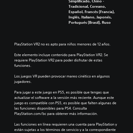
a
Simplificado, Chino -
s
e
s
Tradicional, Coreano,
d
r
Español, Francés (Francia),
d
e
e
Inglés, Italiano, Japonés,
e
n
t
Portugués (Brasil), Ruso
b
c
u
o
i
t
t
a
o
r
o
PlayStation VR2 no es apto para niños menores de 12 años.
r
l
n
i
o
e
Este elemento incluye contenido para PlayStation VR2. Se 
a
s
s
requiere PlayStation VR2 para poder disfrutar de estas 
l
.
funciones.
P
e
u
s
Los juegos VR pueden provocar mareo cinético en algunos 
E
e
jugadores.
P
l
d
u
e
e
Para jugar a este juego en PS5, es posible que tengas que 
e
s
m
actualizar el software a la versión más reciente. Aunque este 
d
j
e
juego es compatible con PS5, es posible que falten algunas de 
e
u
n
las funciones disponibles para PS4. Consulta 
s
g
t
PlayStation.com/bc para obtener más información.
r
a
o
e
r
s
Las funciones en línea requieren una cuenta para PlayStation y 
v
y
están sujetas a los términos de servicio y a la correspondiente 
i
v
d