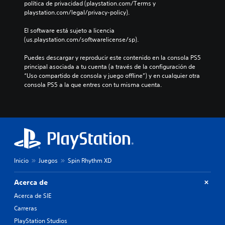
política de privacidad (playstation.com/Terms y 
s
i
e
playstation.com/legal/privacy-policy).
a
s
s
r
p
u
El software está sujeto a licencia 
l
l
a
(us.playstation.com/softwarelicense/sp).
a
a
l
i
z
e
Puedes descargar y reproducir este contenido en la consola PS5 
n
a
s
principal asociada a tu cuenta (a través de la configuración de 
f
r
d
“Uso compartido de consola y juego offline”) y en cualquier otra 
o
t
consola PS5 a la que entres con tu misma cuenta.
r
e
e
m
a
p
a
o
l
c
r
t
i
l
o
ó
o
c
n
s
o
d
m
n
e
e
Inicio
Juegos
Spin Rhythm XD
t
t
n
u
r
ú
Acerca de
t
a
s
o
s
Acerca de SIE
s
r
i
t
Carreras
i
n
e
a
PlayStation Studios
n