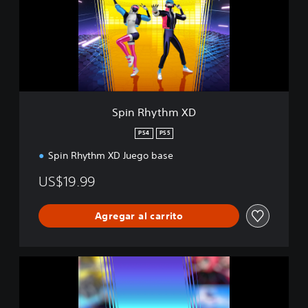
h
y
t
h
m
X
D
Spin Rhythm XD
PS4
PS5
Spin Rhythm XD Juego base
US$19.99
Agregar al carrito
S
p
e
c