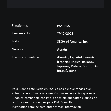
r
t
l
R
a
e
e
e
n
n
s
c
d
e
L
o
e
r
a
r
Plataforma:
PS4, PS5
p
E
i
d
u
l
Lanzamiento:
n
17/10/2023
a
t
l
f
t
e
Editor:
SEGA of America, Inc.
s
o
o
x
a
r
Géneros:
Acción
t
r
m
d
o
i
a
o
Idiomas de pantalla:
Alemán, Español, Francés
d
o
c
s
(Francia), Inglés, Italiano,
e
i
s
Japonés, Polaco, Portugués
b
m
ó
d
(Brasil), Ruso
o
e
n
e
t
n
v
c
ú
o
i
o
s
n
s
Para jugar a este juego en PS5, es posible que tengas que 
n
y
e
u
actualizar el software a la versión más reciente. Aunque este 
d
t
a
s
juego es compatible con PS5, es posible que falten algunas de 
e
r
l
las funciones disponibles para PS4. Consulta 
P
v
o
t
PlayStation.com/bc para obtener más información.
u
i
a
l