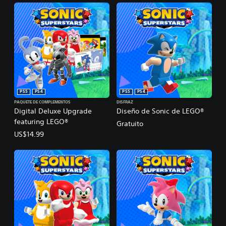
PS5
PS4
PS5
PS4
PAQUETE DE COMPLEMENTOS
DISFRAZ
Digital Deluxe Upgrade
Diseño de Sonic de LEGO®
featuring LEGO®
Gratuito
US$14.99