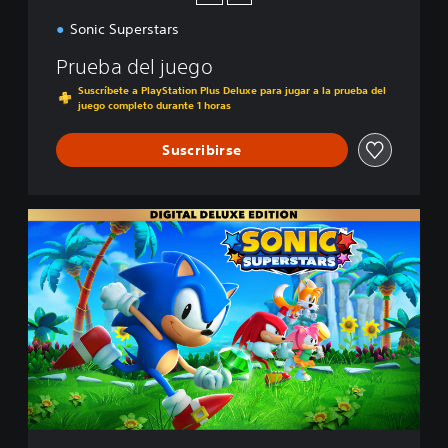
Sonic Superstars
Prueba del juego
Suscríbete a PlayStation Plus Deluxe para jugar a la prueba del
juego completo durante 1 horas
Suscribirse
D
e
l
u
x
e
E
d
i
t
i
o
n