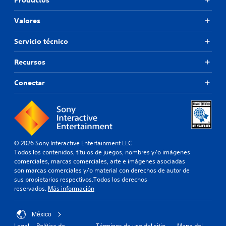
s
a
e
l
m
n
Valores
o
á
t
s
s
o
b
g
.
Servicio técnico
o
r
t
a
Recursos
R
o
n
e
n
d
Conectar
e
c
e
s
o
p
.
a
r
r
d
a
a
S
q
t
e
u
© 2026 Sony Interactive Entertainment LLC
o
p
e
Todos los contenidos, títulos de juegos, nombres y/o imágenes
r
u
s
comerciales, marcas comerciales, arte e imágenes asociadas
i
e
e
son marcas comerciales y/o material con derechos de autor de
o
d
a
sus propietarios respectivos.Todos los derechos
s
m
e
reservados.
Más información
á
d
j
s
e
u
f
México
t
g
á
Legal
Política de
Términos de uso del sitio
Mapa del