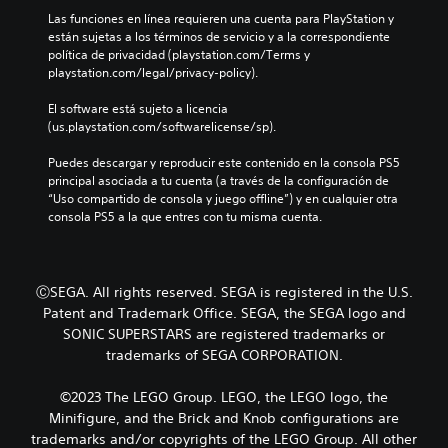
e
s
m
e
Las funciones en línea requieren una cuenta para PlayStation y 
d
u
b
s
están sujetas a los términos de servicio y a la correspondiente 
e
a
i
política de privacidad (playstation.com/Terms y 
s
l
P
é
playstation.com/legal/privacy-policy).
j
i
u
n
u
z
e
s
El software está sujeto a licencia 
g
a
d
e
(us.playstation.com/softwarelicense/sp).
a
c
e
c
r
i
s
o
Puedes descargar y reproducir este contenido en la consola PS5 
y
ó
r
m
principal asociada a tu cuenta (a través de la configuración de 
d
n
e
u
“Uso compartido de consola y juego offline”) y en cualquier otra 
e
f
v
n
consola PS5 a la que entres con tu misma cuenta.
s
r
i
i
p
o
s
c
l
n
a
a
a
t
r
a
z
ⒸSEGA. All rights reserved. SEGA is registered in the U.S.
a
l
t
a
l
o
Patent and Trademark Office. SEGA, the SEGA logo and
r
r
(
s
SONIC SUPERSTARS are registered trademarks or
a
t
H
c
v
trademarks of SEGA CORPORATION.
e
U
o
é
p
D
n
s
©2023 The LEGO Group. LEGO, the LEGO logo, the
o
)
t
d
r
Minifigure, and the Brick and Knob configurations are
s
r
e
l
e
o
trademarks and/or copyrights of the LEGO Group. All other
a