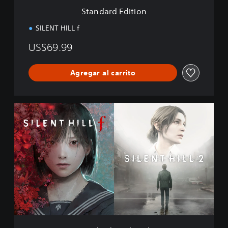
i
Standard Edition
o
n
SILENT HILL f
US$69.99
Agregar al carrito
S
t
a
n
d
a
r
d
D
u
a
l
P