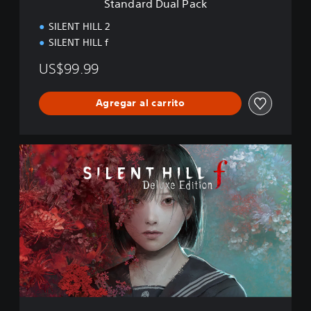
Standard Dual Pack
a
c
SILENT HILL 2
k
SILENT HILL f
US$99.99
Agregar al carrito
D
e
l
u
x
e
E
d
i
t
i
o
n