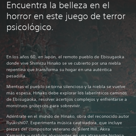
Encuentra la belleza en el
horror en este juego de terror
psicológico.
En los años 60, en Japón, el remoto pueblo de Ebisugaoka
donde vive Shimizu Hinako se ve cubierto por una niebla
repentina que transforma su hogar en una auténtica
pesadilla.
Mientras el pueblo se torna silencioso y la niebla se vuelve
más espesa, Hinako debe explorar los laberínticos caminos
de Ebisugaoka, resolver acertijos complejos y enfrentarse a
monstruos grotescos para sobrevivir.
Adéntrate en el mundo de Hinako, obra del reconocido autor
Ryukishi07. Experimenta música cautivadora, que incluye
piezas del compositor veterano de Silent Hill, Akira
Yamaoka, y gráficos alucinantes en una atrapante historia