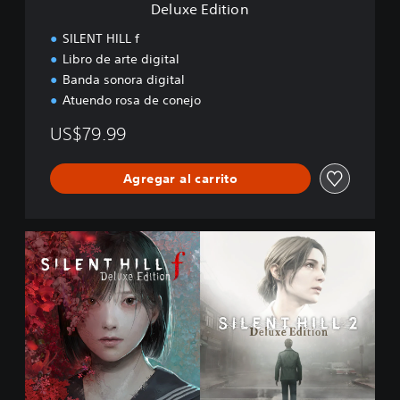
Deluxe Edition
SILENT HILL f
Libro de arte digital
Banda sonora digital
Atuendo rosa de conejo
US$79.99
Agregar al carrito
D
e
l
u
x
e
D
u
a
l