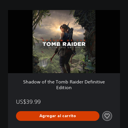
S
h
a
d
o
w
o
f
t
h
e
T
o
Shadow of the Tomb Raider Definitive
m
Edition
b
R
a
US$39.99
i
d
Agregar al carrito
e
r
D