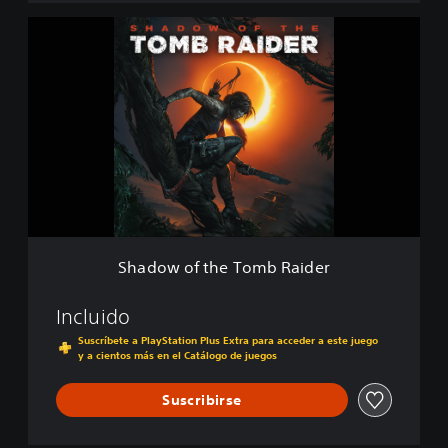
e
S
f
h
i
a
n
d
i
o
t
w
i
o
v
f
e
t
E
h
d
e
i
T
t
o
i
Shadow of the Tomb Raider
m
o
b
n
R
Incluido
a
Suscríbete a PlayStation Plus Extra para acceder a este juego
i
y a cientos más en el Catálogo de juegos
d
e
Suscribirse
r