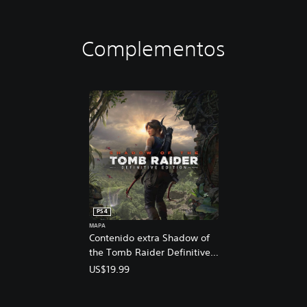
Complementos
PS4
MAPA
Contenido extra Shadow of
the Tomb Raider Definitive
Edition
US$19.99