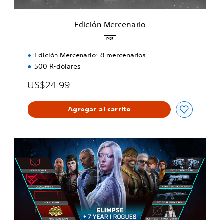
e
n
Edición Mercenario
a
r
PS5
i
Edición Mercenario: 8 mercenarios
o
500 R-dólares
US$24.99
Agregar al carrito
P
a
s
e
d
e
l
a
ñ