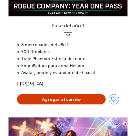
o
1
Pase del año 1
PS5
8 mercenarios del año 1
500 R-dólares
Traje Phantom Estrella del norte
Empuñadura para arma Helado
Avatar, borde y estandarte de Chacal
US$24.99
Agregar al carrito
R
o
g