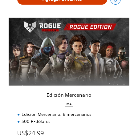
E
d
i
c
i
ó
n
M
e
r
c
e
n
Edición Mercenario
a
r
PS4
i
Edición Mercenario: 8 mercenarios
o
500 R-dólares
US$24.99