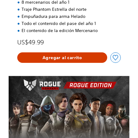
8 mercenarios del año 1
Traje Phantom Estrella del norte
Empuñadura para arma Helado
Todo el contenido del pase del año 1
El contenido de la edición Mercenario
US$49.99
Agregar al carrito
E
d
i
c
i
ó
n
M
e
r
c