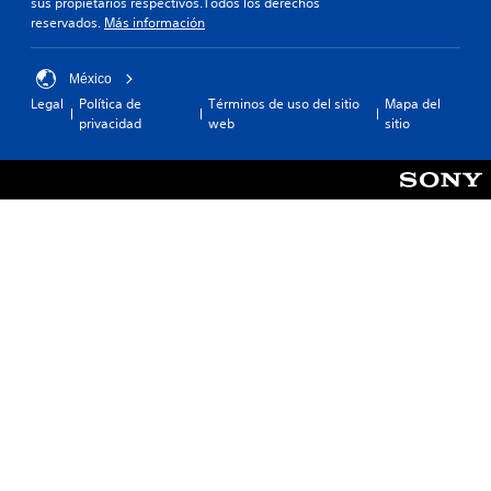
sus propietarios respectivos.Todos los derechos
reservados.
Más información
México
Legal
Política de
Términos de uso del sitio
Mapa del
privacidad
web
sitio