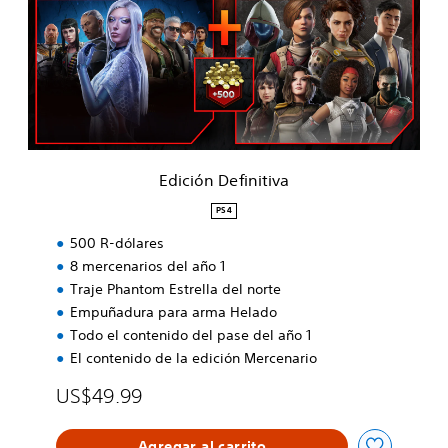
i
ó
n
D
e
f
i
n
i
Edición Definitiva
t
i
PS4
v
500 R-dólares
a
8 mercenarios del año 1
Traje Phantom Estrella del norte
Empuñadura para arma Helado
Todo el contenido del pase del año 1
El contenido de la edición Mercenario
US$49.99
Agregar al carrito