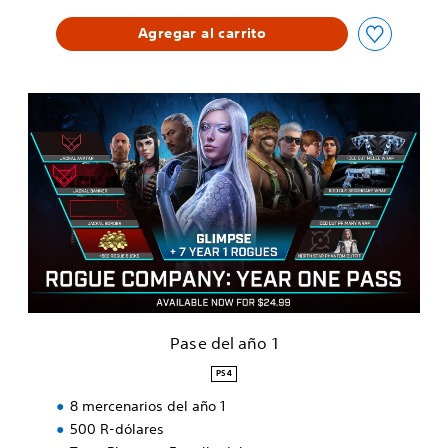
Agregar al carrito
P
a
s
e
d
e
l
a
ñ
o
1
Pase del año 1
PS4
8 mercenarios del año 1
500 R-dólares