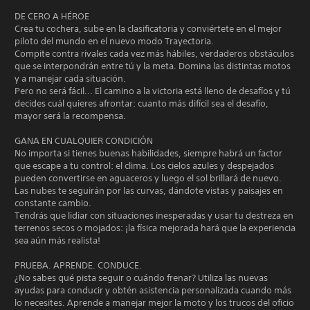
DE CERO A HÉROE
Crea tu cochera, sube en la clasificatoria y conviértete en el mejor
piloto del mundo en el nuevo modo Trayectoria.
Compite contra rivales cada vez más hábiles, verdaderos obstáculos
que se interpondrán entre tú y la meta. Domina las distintas motos
y a manejar cada situación.
Pero no será fácil... El camino a la victoria está lleno de desafíos y tú
decides cuál quieres afrontar: cuanto más difícil sea el desafío,
mayor será la recompensa.
GANA EN CUALQUIER CONDICIÓN
No importa si tienes buenas habilidades, siempre habrá un factor
que escape a tu control: el clima. Los cielos azules y despejados
pueden convertirse en aguaceros y luego el sol brillará de nuevo.
Las nubes te seguirán por las curvas, dándote vistas y paisajes en
constante cambio.
Tendrás que lidiar con situaciones inesperadas y usar tu destreza en
terrenos secos o mojados: ¡la física mejorada hará que la experiencia
sea aún más realista!
PRUEBA. APRENDE. CONDUCE.
¿No sabes qué pista seguir o cuándo frenar? Utiliza las nuevas
ayudas para conducir y obtén asistencia personalizada cuando más
lo necesites. Aprende a manejar mejor la moto y los trucos del oficio