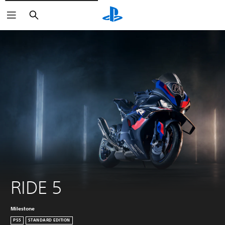
Buscar
RIDE 5
Milestone
PS5
STANDARD EDITION