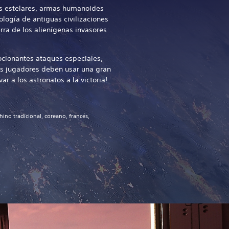
s estelares, armas humanoides
ología de antiguas civilizaciones
rra de los alienígenas invasores
cionantes ataques especiales,
s jugadores deben usar una gran
ar a los astronatos a la victoria!
hino tradicional, coreano, francés,