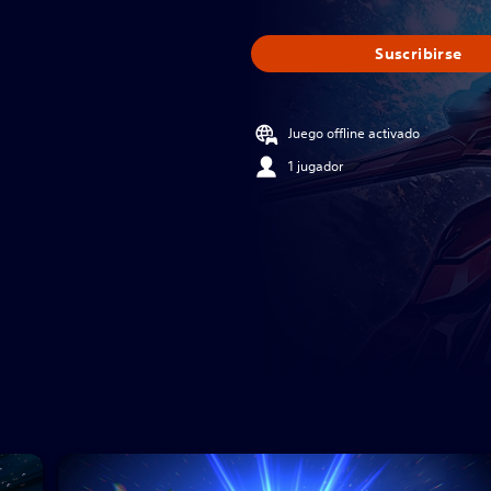
Suscribirse
Juego offline activado
1 jugador