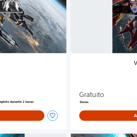
e
m
o
d
e
R
e
l
a
y
V
e
r
Gratuito
ompleto durante 2 horas
Demo
A
E