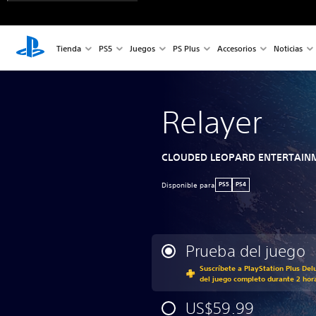
Tienda
PS5
Juegos
PS Plus
Accesorios
Noticias
Relayer
CLOUDED LEOPARD ENTERTAINM
Disponible para
PS5
PS4
Prueba del juego
Suscríbete a PlayStation Plus Del
del juego completo durante 2 hor
US$59.99