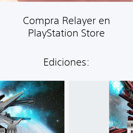
Compra Relayer en
PlayStation Store
Ediciones:
V
e
r
s
i
ó
n
d