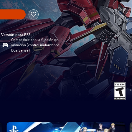
Versión para PS5
Compatible con la función de
vibración (control inalámbrico
DualSense)
L
s