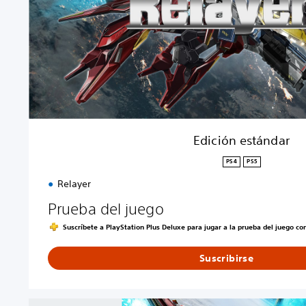
s
t
á
n
d
a
r
Edición estándar
PS4
PS5
Relayer
Prueba del juego
Suscríbete a PlayStation Plus Deluxe para jugar a la prueba del juego c
Suscribirse
V