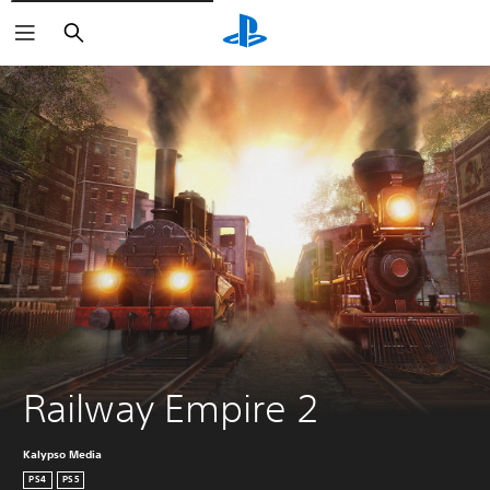
Buscar
Railway Empire 2
Kalypso Media
PS4
PS5