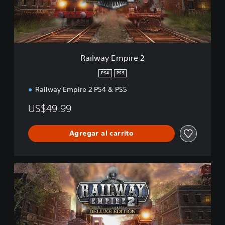
E
m
p
i
r
e
Railway Empire 2
2
PS4
PS5
Railway Empire 2 PS4 & PS5
US$49.99
Agregar al carrito
D
i
g
i
t
a