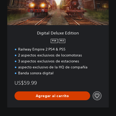
l
D
e
l
u
x
e
Digital Deluxe Edition
E
d
PS4
PS5
i
Railway Empire 2 PS4 & PS5
t
i
2 aspectos exclusivos de locomotoras
o
3 aspectos exclusivos de estaciones
n
aspecto exclusivo de la HQ de compañía
Banda sonora digital
US$59.99
Agregar al carrito