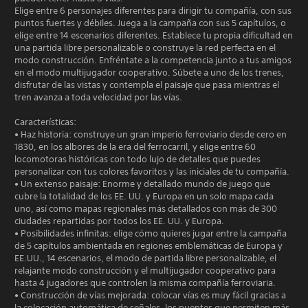
Elige entre 6 personajes diferentes para dirigir tu compañía, con sus
puntos fuertes y débiles. Juega a la campaña con sus 5 capítulos, o
elige entre 14 escenarios diferentes. Establece tu propia dificultad en
una partida libre personalizable o construye la red perfecta en el
modo construcción. Enfréntate a la competencia junto a tus amigos
en el modo multijugador cooperativo. Súbete a uno de los trenes,
disfrutar de las vistas y contempla el paisaje que pasa mientras el
tren avanza a toda velocidad por las vías.
Características:
• Haz historia: construye un gran imperio ferroviario desde cero en
1830, en los albores de la era del ferrocarril, y elige entre 60
locomotoras históricas con todo lujo de detalles que puedes
personalizar con tus colores favoritos y las iniciales de tu compañía.
• Un extenso paisaje: Enorme y detallado mundo de juego que
cubre la totalidad de los EE. UU. y Europa en un solo mapa cada
uno, así como mapas regionales más detallados con más de 300
ciudades repartidas por todos los EE. UU. y Europa.
• Posibilidades infinitas: elige cómo quieres jugar entre la campaña
de 5 capítulos ambientada en regiones emblemáticas de Europa y
EE.UU., 14 escenarios, el modo de partida libre personalizable, el
relajante modo construcción y el multijugador cooperativo para
hasta 4 jugadores que controlen la misma compañía ferroviaria.
• Construcción de vías mejorada: colocar vías es muy fácil gracias a
la colocación automática de señales, los puentes que permiten más