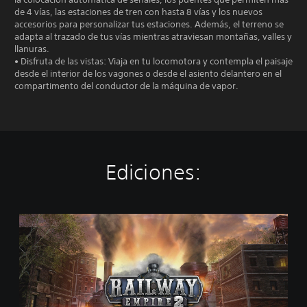
de 4 vías, las estaciones de tren con hasta 8 vías y los nuevos
accesorios para personalizar tus estaciones. Además, el terreno se
adapta al trazado de tus vías mientras atraviesan montañas, valles y
llanuras.
• Disfruta de las vistas: Viaja en tu locomotora y contempla el paisaje
desde el interior de los vagones o desde el asiento delantero en el
compartimento del conductor de la máquina de vapor.
Ediciones:
R
a
i
l
w
a
y