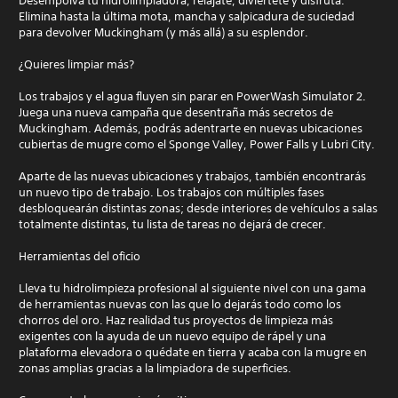
Desempolva tu hidrolimpiadora, relájate, diviértete y disfruta.
Elimina hasta la última mota, mancha y salpicadura de suciedad
para devolver Muckingham (y más allá) a su esplendor.
¿Quieres limpiar más?
Los trabajos y el agua fluyen sin parar en PowerWash Simulator 2.
Juega una nueva campaña que desentraña más secretos de
Muckingham. Además, podrás adentrarte en nuevas ubicaciones
cubiertas de mugre como el Sponge Valley, Power Falls y Lubri City.
Aparte de las nuevas ubicaciones y trabajos, también encontrarás
un nuevo tipo de trabajo. Los trabajos con múltiples fases
desbloquearán distintas zonas; desde interiores de vehículos a salas
totalmente distintas, tu lista de tareas no dejará de crecer.
Herramientas del oficio
Lleva tu hidrolimpieza profesional al siguiente nivel con una gama
de herramientas nuevas con las que lo dejarás todo como los
chorros del oro. Haz realidad tus proyectos de limpieza más
exigentes con la ayuda de un nuevo equipo de rápel y una
plataforma elevadora o quédate en tierra y acaba con la mugre en
zonas amplias gracias a la limpiadora de superficies.