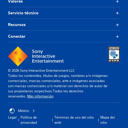
Valores
o
a
s
r
d
c
u
l
e
Servicio técnico
i
a
o
p
o
l
s
r
m
m
Recursos
n
e
e
á
e
n
n
c
s
Conectar
t
ú
t
v
e
s
i
i
o
s
c
s
a
i
a
u
t
n
a
r
n
P
l
© 2026 Sony Interactive Entertainment LLC
a
e
u
Todos los contenidos, títulos de juegos, nombres y/o imágenes
v
c
e
e
comerciales, marcas comerciales, arte e imágenes asociadas
é
e
d
s
son marcas comerciales y/o material con derechos de autor de
s
s
e
L
sus propietarios respectivos.Todos los derechos
d
i
s
a
reservados.
Más información
e
d
a
i
l
a
c
n
a
d
c
f
México
v
d
e
o
i
e
d
Legal
Política de
Términos de uso del sitio
Mapa del
r
b
p
e
privacidad
web
sitio
m
r
u
r