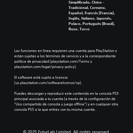
a
n
n
Simplificado, Chino -
c
c
e
o
Tradicional, Coreano,
i
i
s
í
Español, Francés (Francia),
o
ó
r
Inglés, Italiano, Japonés,
d
n
n
l
Polaco, Portugués (Brasil),
e
d
e
o
Ruso, Turco
a
e
s
s
u
t
s
r
d
u
o
á
i
t
n
Las funciones en línea requieren una cuenta para PlayStation y 
p
o
o
i
están sujetas a los términos de servicio y a la correspondiente 
i
r
d
política de privacidad (playstation.com/Terms y 
L
d
i
o
playstation.com/legal/privacy-policy).
a
a
a
s
i
l
s
a
El software está sujeto a licencia 
n
d
d
t
(us.playstation.com/softwarelicense/sp).
f
e
e
u
o
l
a
b
Puedes descargar y reproducir este contenido en la consola PS5 
r
g
l
principal asociada a tu cuenta (a través de la configuración de 
m
o
a
r
“Uso compartido de consola y juego offline”) y en cualquier otra 
a
t
m
e
consola PS5 a la que entres con tu misma cuenta.
c
o
e
d
i
n
p
e
ó
e
l
d
n
a
s
o
d
© 2025 FuturLab Limited. All rights reserved.