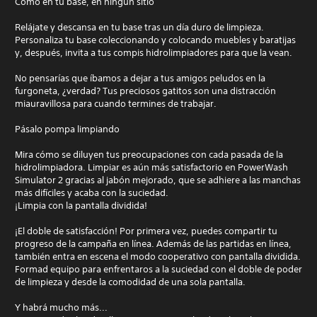
Como en tu base, en ningún sitio
Relájate y descansa en tu base tras un día duro de limpieza.
Personaliza tu base coleccionando y colocando muebles y baratijas
y, después, invita a tus compis hidrolimpiadores para que la vean.
No pensarías que íbamos a dejar a tus amigos peludos en la
furgoneta, ¿verdad? Tus preciosos gatitos son una distracción
miauravillosa para cuando termines de trabajar.
Pásalo pompa limpiando
Mira cómo se diluyen tus preocupaciones con cada pasada de la
hidrolimpiadora. Limpiar es aún más satisfactorio en PowerWash
Simulator 2 gracias al jabón mejorado, que se adhiere a las manchas
más difíciles y acaba con la suciedad.
¡Limpia con la pantalla dividida!
¡El doble de satisfacción! Por primera vez, puedes compartir tu
progreso de la campaña en línea. Además de las partidas en línea,
también entra en escena el modo cooperativo con pantalla dividida.
Formad equipo para enfrentaros a la suciedad con el doble de poder
de limpieza y desde la comodidad de una sola pantalla.
Y habrá mucho más...