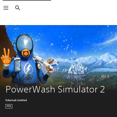
Buscar
PowerWash Simulator 2
FuturLab Limited
PS5