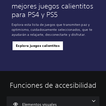
mejores juegos calientitos
para PS4 y PS5
Explora esta lista de juegos que transmiten paz y
optimismo, cuidadosamente seleccionados, que te
ayudarán a relajarte, desconectarte y disfrutar.
Explora juegos calientitos
Funciones de accesibilidad
T
C
S
S
R
e
o
e
e
e
x
n
p
p
c
t
t
u
u
o
o
r
e
e
r
Elementos visuales