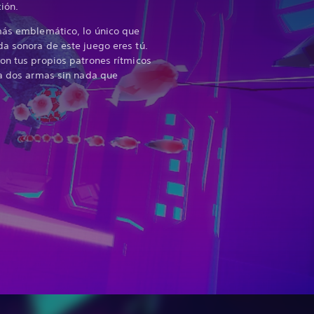
ción.
más emblemático, lo único que
a sonora de este juego eres tú.
on tus propios patrones rítmicos
 a dos armas sin nada que