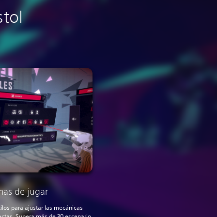
stol
rmas de jugar
ilos para ajustar las mecánicas
actas. Supera más de 30 escenario