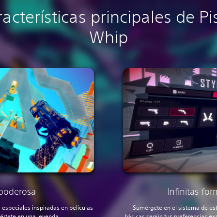
acterísticas principales de Pi
Whip
 poderosa
Infinitas fo
 especiales inspiradas en películas
Sumérgete en el sistema de est
értete en una leyenda.
básicas según tus preferencias ex