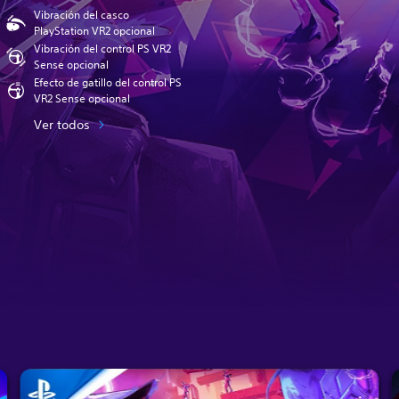
Vibración del casco
PlayStation VR2 opcional
Vibración del control PS VR2
Sense opcional
Efecto de gatillo del control PS
VR2 Sense opcional
Ver todos