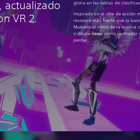
, actualizado
gloria en las tablas de clasifica
Inspirado en el cine de acción 
on VR 2.
resonará más fuerte que la band
Muévete al ritmo de la música c
o déjate llevar como un tirador
perder.