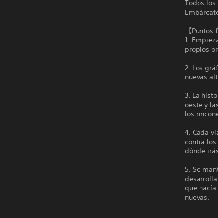
Todos los 
Embárcate
【Puntos 
1. Empieza
propios or
2. Los grá
nuevas alt
3. La hist
oeste y la
los rinco
4. Cada vi
contra los
dónde irás
5. Se mant
desarrolla
que hacía
nuevas.