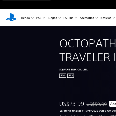
Tienda
PS5
Juegos
PS Plus
Accesorios
Noticias
OCTOPATH
TRAVELER 
SQUARE ENIX CO. LTD.
PS4
PS5
US$23.99
US$59.99
Aho
Rebajado del pre
La oferta finaliza el 13/8/2026 06:59 AM UT