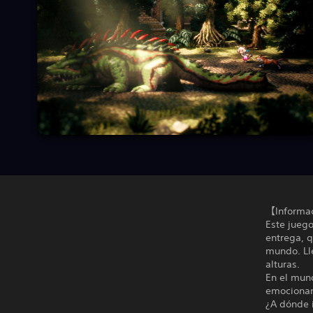
【Informac
Este jueg
entrega, q
mundo. Lle
alturas.
En el mund
emocionan
¿A dónde i