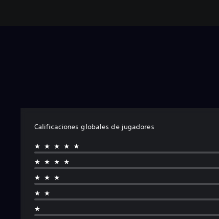
m
o
Calificaciones globales de jugadores
★★★★★
★★★★
★★★
★★
★