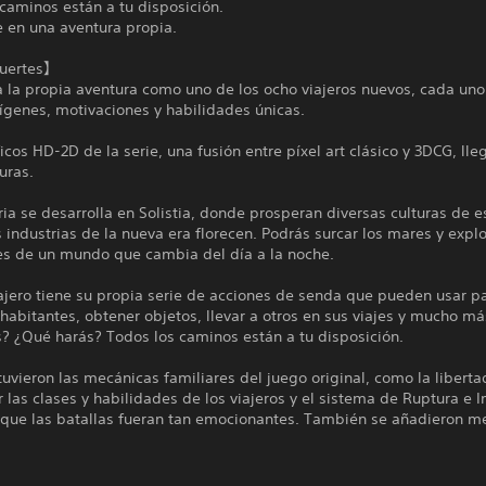
caminos están a tu disposición.
 en una aventura propia.
fuertes】
 la propia aventura como uno de los ocho viajeros nuevos, cada uno
ígenes, motivaciones y habilidades únicas.
ficos HD-2D de la serie, una fusión entre píxel art clásico y 3DCG, lle
uras.
oria se desarrolla en Solistia, donde prosperan diversas culturas de e
s industrias de la nueva era florecen. Podrás surcar los mares y expl
nes de un mundo que cambia del día a la noche.
ajero tiene su propia serie de acciones de senda que pueden usar pa
 habitantes, obtener objetos, llevar a otros en sus viajes y mucho má
? ¿Qué harás? Todos los caminos están a tu disposición.
uvieron las mecánicas familiares del juego original, como la liberta
r las clases y habilidades de los viajeros y el sistema de Ruptura e 
 que las batallas fueran tan emocionantes. También se añadieron m