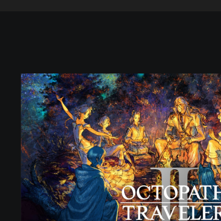
O
C
T
O
P
A
T
H
T
R
A
V
E
L