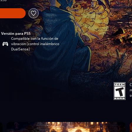
59.99
Versión para PS5
Compatible con la función de
vibración (control inalámbrico
DualSense)
C
m
s