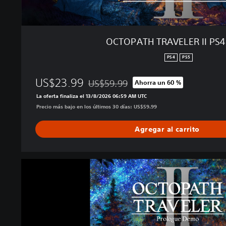
E
R
I
I
OCTOPATH TRAVELER II PS
P
S
PS4
PS5
4
＆
US$23.99
US$59.99
Ahorra un 60 %
P
Rebajado del precio original de US$59.99
La oferta finaliza el 13/8/2026 06:59 AM UTC
S
Precio más bajo en los últimos 30 días: US$59.99
5
Agregar al carrito
O
C
T
O
P
A