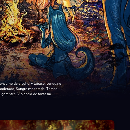
onsumo de alcohol y tabaco, Lenguaje
oderado, Sangre moderada, Temas
ugerentes, Violencia de fantasía