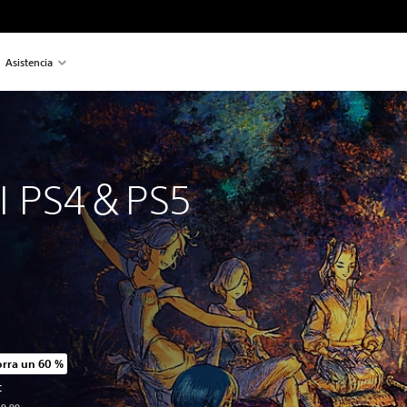
Asistencia
 
II PS4＆PS5
rra un 60 %
cio original de US$59.99
C