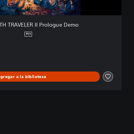
H TRAVELER II Prologue Demo
PS5
gregar a la biblioteca