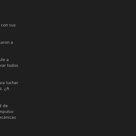
 con sus
garon a
ste a
orar todos
ra luchar
s. ¿A
d de
Impulso
ecánicas