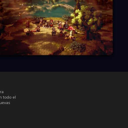
ra
n todo el
nuevas