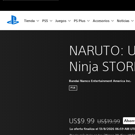
Tienda
PS5
Juegos
PS Plus
Accesorios
Noticias
NARUTO: Ul
Ninja STO
Bandai Namco Entertainment America Inc.
PS4
US$9.99
US$19.99
Ahorr
Rebajado del preci
La oferta finaliza el 13/8/2026 06:59 AM UT