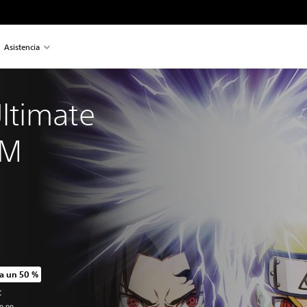
Asistencia
timate 
RM
a un 50 %
o original de US$19.99
C