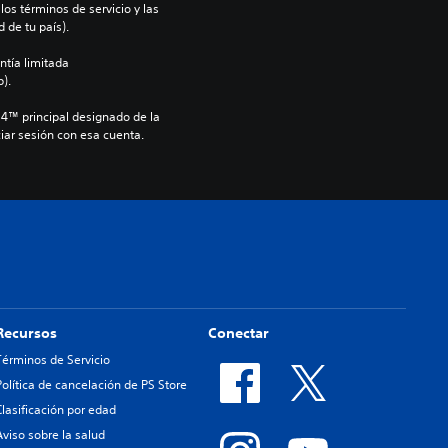
os términos de servicio y las 
 de tu país).
ntía limitada 
).
S4™ principal designado de la 
iar sesión con esa cuenta.
Recursos
Conectar
Términos de Servicio
Política de cancelación de PS Store
Clasificación por edad
Aviso sobre la salud