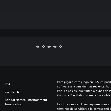
Para jugar a este juego en PS5, es posib
PS4
software a la versión más reciente. Au
PS5, es posible que falten algunas de l
25/8/2017
Consulta PlayStation.com/bc para obte
Bandai Namco Entertainment
America Inc.
Las funciones en línea requieren una cu
términos de servicio y a la correspondien