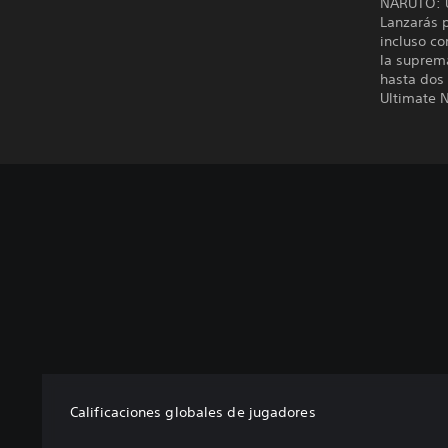
NARUTO: U
Lanzarás 
incluso co
la suprema
hasta dos
Ultimate 
Calificaciones globales de jugadores