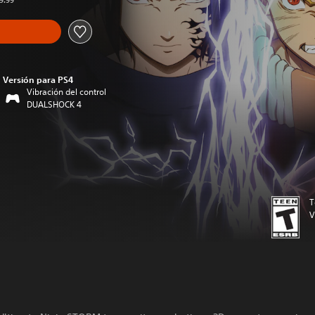
19.99
Versión para PS4
Vibración del control
DUALSHOCK 4
T
V