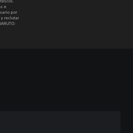
tescos.
as e
sario por
y reclutar
 NARUTO: