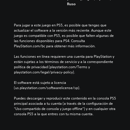
a
t
Ruso
m
á
e
c
n
t
t
Para jugar a este juego en PS5, es posible que tengas que 
i
e
actualizar el software a la versión más reciente. Aunque este 
i
l
juego es compatible con PS5, es posible que falten algunas de 
n
e
las funciones disponibles para PS4. Consulta 
c
s
PlayStation.com/bc para obtener más información.
l
P
u
Las funciones en línea requieren una cuenta para PlayStation y 
u
y
están sujetas a los términos de servicio y a la correspondiente 
e
e
política de privacidad (playstation.com/Terms y 
d
s
playstation.com/legal/privacy-policy).
e
u
s
b
El software está sujeto a licencia 
j
t
(us.playstation.com/softwarelicense/sp).
u
í
g
t
Puedes descargar y reproducir este contenido en la consola PS5 
a
u
principal asociada a tu cuenta (a través de la configuración de 
r
l
“Uso compartido de consola y juego offline”) y en cualquier otra 
s
o
consola PS5 a la que entres con tu misma cuenta.
i
s
n
p
n
a
e