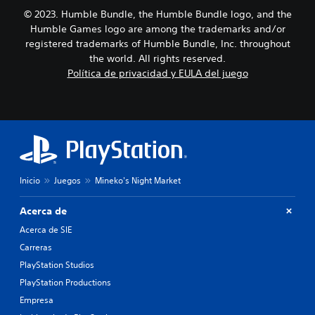
r
c
© 2023. Humble Bundle, the Humble Bundle logo, and the
a
e
Humble Games logo are among the trademarks and/or
l
s
a
registered trademarks of Humble Bundle, Inc. throughout
i
h
the world. All rights reserved.
d
i
Política de privacidad y EULA del juego
a
s
d
t
d
o
e
r
u
i
s
a
a
y
r
l
l
Inicio
Juegos
Mineko's Night Market
o
o
s
s
p
Acerca de
c
e
o
Acerca de SIE
r
n
s
Carreras
t
o
PlayStation Studios
r
n
o
a
PlayStation Productions
l
j
Empresa
e
e