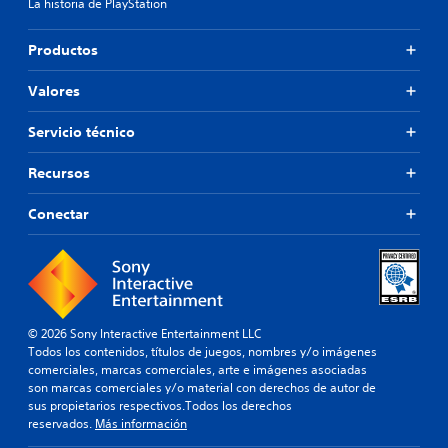
s
La historia de PlayStation
s
t
p
á
r
Productos
c
i
t
n
Valores
i
c
l
i
e
Servicio técnico
p
s
a
.
l
Recursos
e
s
S
Conectar
.
e
p
u
e
d
e
© 2026 Sony Interactive Entertainment LLC
j
Todos los contenidos, títulos de juegos, nombres y/o imágenes
comerciales, marcas comerciales, arte e imágenes asociadas
u
son marcas comerciales y/o material con derechos de autor de
g
sus propietarios respectivos.Todos los derechos
a
reservados.
Más información
r