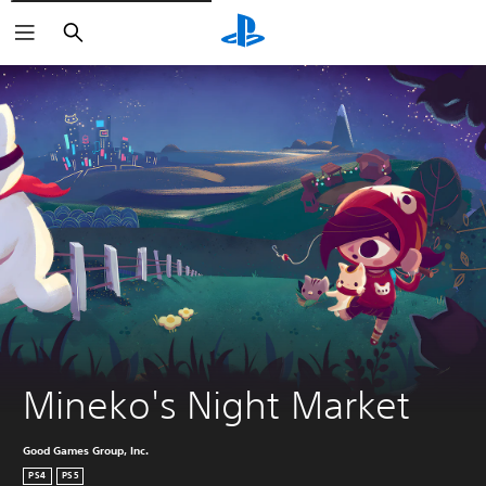
Buscar
Mineko's Night Market
Good Games Group, Inc.
PS4
PS5