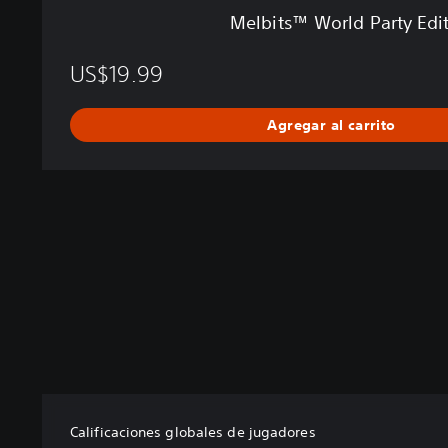
y
Melbits™ World Party Edi
E
d
US$19.99
i
t
i
Agregar al carrito
o
n
Calificaciones globales de jugadores