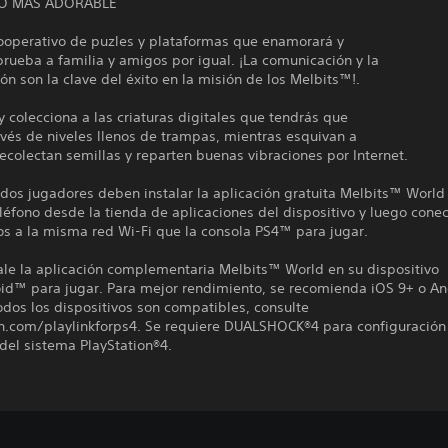
ÍO MÁS ADORABLE
cooperativo de puzles y plataformas que enamorará y
rueba a familia y amigos por igual. ¡La comunicación y la
ón son la clave del éxito en la misión de los Melbits™!.
 colecciona a las criaturas digitales que tendrás que
avés de niveles llenos de trampas, mientras esquivan a
 recolectan semillas y reparten buenas vibraciones por Internet.
dos jugadores deben instalar la aplicación gratuita Melbits™ World
léfono desde la tienda de aplicaciones del dispositivo y luego conec
os a la misma red Wi-Fi que la consola PS4™ para jugar.
ale la aplicación complementaria Melbits™ World en su dispositivo
id™ para jugar. Para mejor rendimiento, se recomienda iOS 9+ o An
odos los dispositivos son compatibles, consulte
on.com/playlinkforps4. Se requiere DUALSHOCK®4 para configuración
del sistema PlayStation®4.