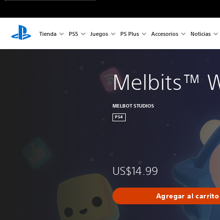
Tienda
PS5
Juegos
PS Plus
Accesorios
Noticias
Melbits™ 
MELBOT STUDIOS
PS4
US$14.99
Agregar al carrito