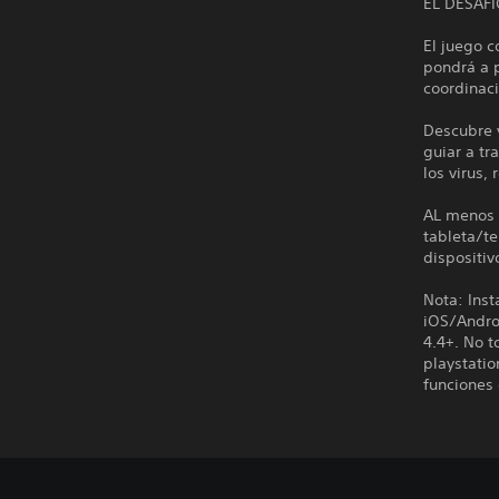
EL DESAF
El juego 
pondrá a p
coordinaci
Descubre y
guiar a tr
los virus,
AL menos 
tableta/te
dispositiv
Nota: Inst
iOS/Andro
4.4+. No t
playstati
funciones 