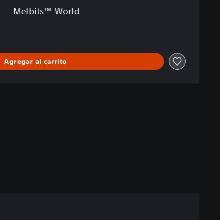
Melbits™ World
Agregar al carrito