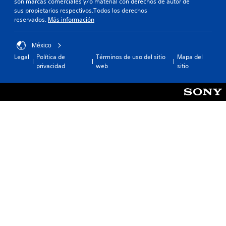
son marcas comerciales y/o material con derechos de autor de
sus propietarios respectivos.Todos los derechos
reservados.
Más información
México
Legal
Política de
Términos de uso del sitio
Mapa del
privacidad
web
sitio