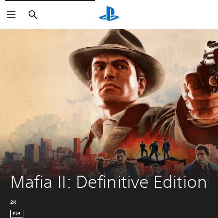
Buscar
Mafia II: Definitive Edition
2K
PS4