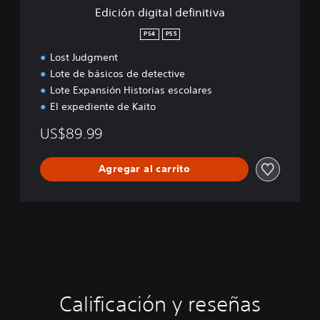
a
Edición digital definitiva
l
d
PS4
PS5
e
Lost Judgment
f
i
Lote de básicos de detective
n
Lote Expansión Historias escolares
i
El expediente de Kaito
t
i
US$89.99
v
a
Agregar al carrito
Calificación y reseñas