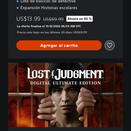
Lote de básicos de detective
x
Expansión Historias escolares
e
US$13.99
US$69.99
Ahorra un 80 %
Rebajado del precio original de US$69.99
La oferta finaliza el 13/8/2026 06:59 AM UTC
Precio más bajo en los últimos 30 días: US$69.99
Agregar al carrito
E
d
i
c
i
ó
n
d
i
g
i
t