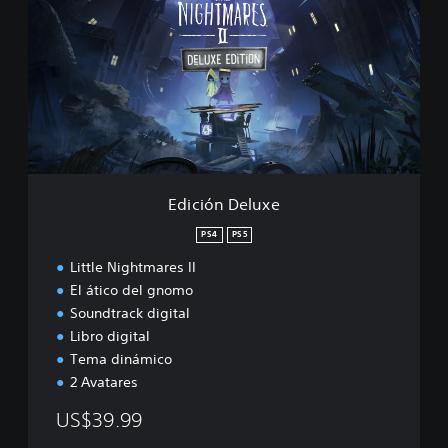
i
c
i
ó
n
D
e
l
u
x
e
Edición Deluxe
PS4
PS5
Little Nightmares II
El ático del gnomo
Soundtrack digital
Libro digital
Tema dinámico
2 Avatares
US$39.99