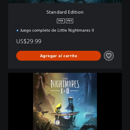
t
i
Standard Edition
o
n
PS4
PS5
Juego completo de Little Nightmares II
US$29.99
Agregar al carrito
P
a
q
u
e
t
e
L
i
t