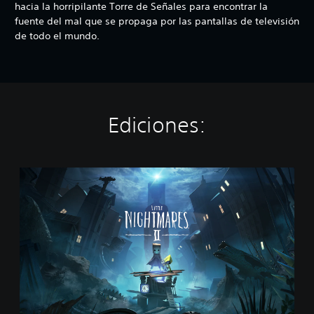
hacia la horripilante Torre de Señales para encontrar la
fuente del mal que se propaga por las pantallas de televisión
de todo el mundo.
Ediciones:
S
t
a
n
d
a
r
d
E
d
i