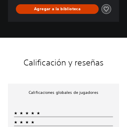
r
e
Agregar a la biblioteca
s
I
I
Calificación y reseñas
Calificaciones globales de jugadores
★★★★★
★★★★