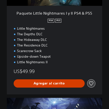
t
l
e
Paquete Little Nightmares I y II PS4 & PS5
N
i
PS4
PS5
g
Little Nightmares
h
t
The Depths DLC
m
The Hideaway DLC
a
The Residence DLC
r
Scarecrow Sack
e
s
Upside-down Teapot
I
Little Nightmares II
y
I
US$49.99
I
P
Agregar al carrito
S
4
&
P
E
S
d
5