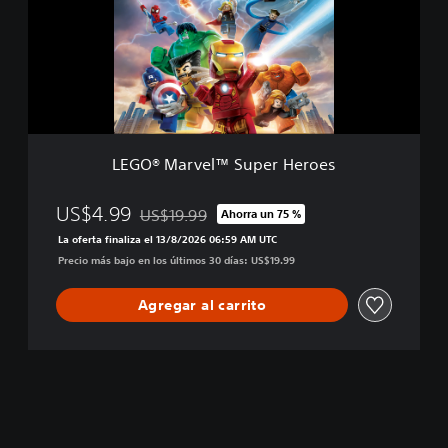
e
M
s
a
r
v
e
l
™
S
LEGO® Marvel™ Super Heroes
u
p
e
US$4.99
US$19.99
Ahorra un 75 %
Rebajado del precio original de US$19.99
r
La oferta finaliza el 13/8/2026 06:59 AM UTC
H
Precio más bajo en los últimos 30 días: US$19.99
e
r
o
Agregar al carrito
e
s