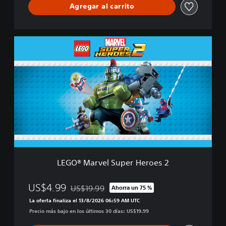
Agregar al carrito
o
e
s
2
L
E
E
d
G
i
O
c
®
i
M
ó
a
n
r
D
v
e
e
l
l
u
S
x
u
e
LEGO® Marvel Super Heroes 2
p
e
r
US$4.99
US$19.99
Ahorra un 75 %
Rebajado del precio original de US$19.99
H
La oferta finaliza el 13/8/2026 06:59 AM UTC
e
Precio más bajo en los últimos 30 días: US$19.99
r
o