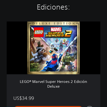
Ediciones:
L
E
G
O
®
M
a
r
v
e
l
S
u
LEGO® Marvel Super Heroes 2 Edición
p
Deluxe
e
r
H
US$34.99
e
r