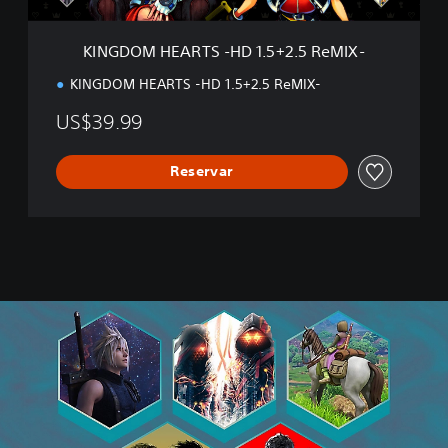
T
S
KINGDOM HEARTS -HD 1.5+2.5 ReMIX-
-
H
KINGDOM HEARTS -HD 1.5+2.5 ReMIX-
D
1
US$39.99
.
5
+
Reservar
2
.
5
R
e
M
I
X
-