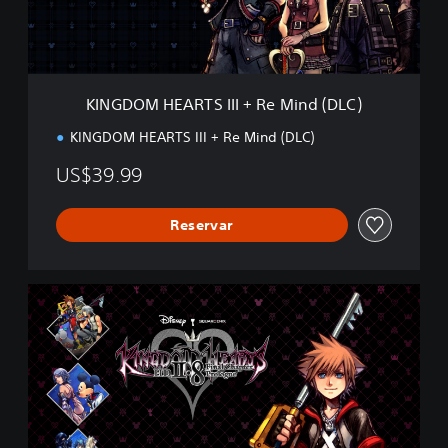
E
A
R
T
S
KINGDOM HEARTS III + Re Mind (DLC)
I
I
KINGDOM HEARTS III + Re Mind (DLC)
I
+
US$39.99
R
e
M
Reservar
i
n
d
K
(
I
D
N
L
G
C
D
)
O
M
H
E