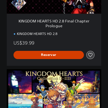
A
R
T
S
KINGDOM HEARTS HD 2.8 Final Chapter
H
Prologue
D
2
KINGDOM HEARTS HD 2.8
.
8
US$39.99
F
i
n
Reservar
a
l
C
K
h
I
a
N
p
G
t
D
e
O
r
M
P
H
r